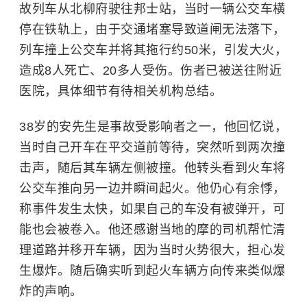
故列车从北柳府驶往邦士站，当时一辆公交车横
停在铁轨上，由于交通堵塞导致道闸无法落下，
列车撞上公交车并将其拖行约50米，引发大火，
造成8人死亡、20多人受伤。伤者已被送往附近
医院，具体细节有待相关机构总结。
38岁的安先生是事故受影响者之一，他回忆说，
当时自己开车在平交道前等待，突然听到两次撞
击声，随后其车辆左侧被撞。他转头看到火车将
公交车推向另一边并瞬间起火。他仍心有余悸，
称事件发生太快，如果自己的车没有被弹开，可
能也会被卷入。他还感谢当地的摩的司机帮忙清
理道路并移开车辆，因为当时火势很大，担心发
生爆炸。随后确实听到起火车辆方向传来类似爆
炸的声响。