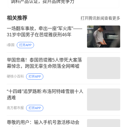
调料产品认证，提升品牌竞争力
相关推荐
打开腾讯新闻查看更多
一场翻车事故，牵出一座“军火库”——
31岁中国男子在芭堤雅获刑46年
i泰国
打开APP
举国悲痛！泰国芭堤雅5人惨死大案落
幕悼念，跨国无辜生命陨落全网唏嘘
硬核小百科
打开APP
“十四峰”追梦路断:布洛阿特峰雪崩十人
遇难
南方都市报
打开APP
尊敬的用户：输入手机号激活移动会