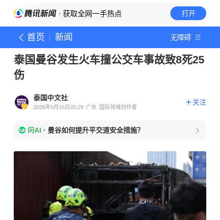
· 获取全网一手热点
打开
首页
新闻
无障碍
泰国曼谷发生火车撞公交车事故致8死25
伤
泰国中文社
关注
2026年5月16日20:29
广东
国际领域创作者
问AI
·
曼谷如何提升平交道安全措施？