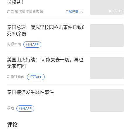
员权益！
00:15
广告
聚优量流量兑换站
了解详情
泰国总理：暖武里校园枪击事件已致8
死30余伤
央视新闻
打开APP
美国山火持续：“可能失去一切，再也
无家可回”
新华社新闻
打开APP
泰国接连发生恶性事件
扬眼
打开APP
评论