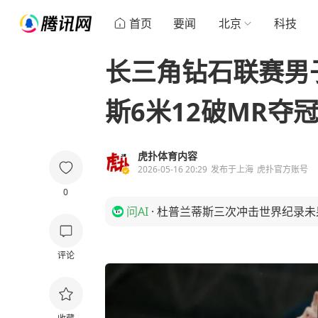
首页
要闻
北京
科技
长三角钻石联赛男
斯6米12破MR夺
虎扑体育内容
2026-05-16 20:29
发布于
上海
虎扑官方账号
0
问AI
·
杜普兰蒂斯三次冲击世界纪录未
评论