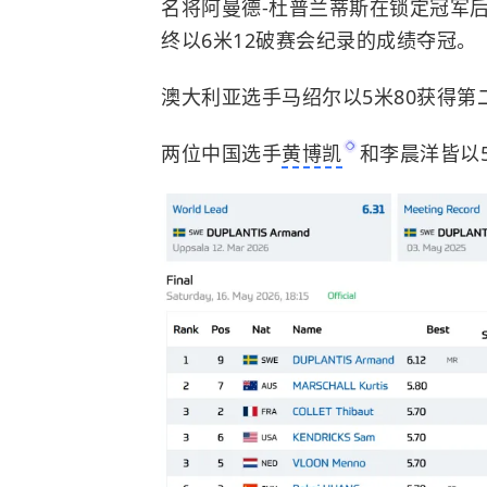
名将阿曼德-杜普兰蒂斯在锁定冠军后
终以6米12破赛会纪录的成绩夺冠。
澳大利亚选手马绍尔以5米80获得第
两位中国选手
黄博凯
和李晨洋皆以5