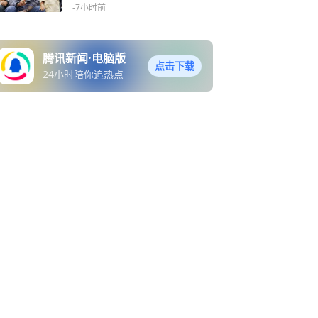
迷分享
-7小时前
腾讯新闻·电脑版
点击下载
24小时陪你追热点