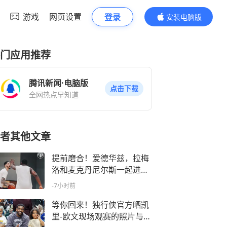
游戏
网页设置
登录
安装电脑版
内容更精彩
门应用推荐
腾讯新闻·电脑版
点击下载
全网热点早知道
者其他文章
提前磨合！爱德华兹，拉梅
洛和麦克丹尼尔斯一起进行
训练
-7小时前
等你回来！独行侠官方晒凯
里-欧文现场观赛的照片与球