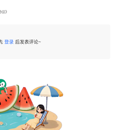
协议》
先
登录
后发表评论~