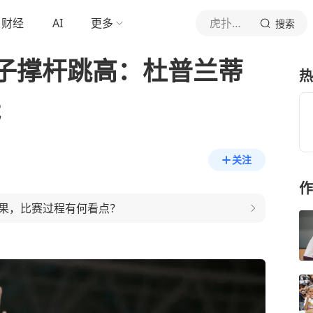
财经
AI
更多
虎扑体育内容
搜索
子撑杆跳高：杜普兰蒂
热
冠
关注
作
果，比赛过程有何看点？