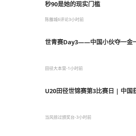
秒90是她的现实门槛
陈雒城
6评论
3小时前
世青赛Day3——中国小伙夺一金
田径大本营
-1小时前
U20田径世锦赛第3比赛日 | 中国获
当风掠过颁奖台
-3小时前