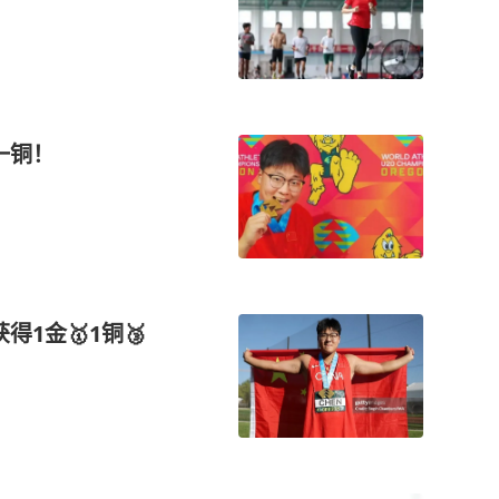
一铜！
得1金🥇1铜🥉