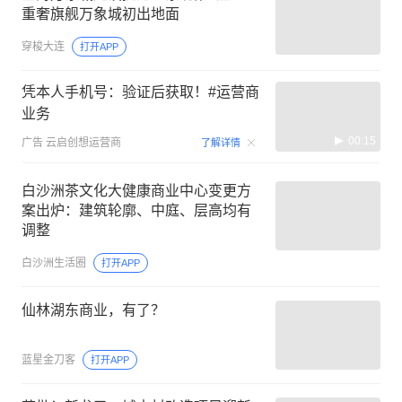
重奢旗舰万象城初出地面
穿梭大连
打开APP
凭本人手机号：验证后获取！#运营商
业务
00:15
广告
云启创想运营商
了解详情
白沙洲茶文化大健康商业中心变更方
案出炉：建筑轮廓、中庭、层高均有
调整
白沙洲生活圈
打开APP
仙林湖东商业，有了？
蓝星金刀客
打开APP