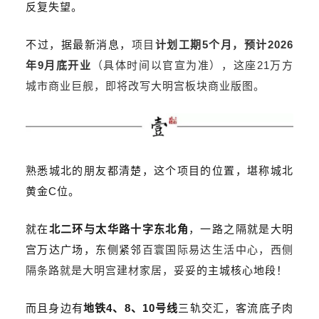
反复失望。
不过，据最新消息，
项目
计划工期5个月，预计2026
年9月底开业
（具体时间以官宣为准），这座21万方
城市商业巨舰，即将改写大明宫板块商业版图。
熟悉城北的朋友都清楚，这个项目的位置，堪称城北
黄金C位。
就在
北二环与太华路十字东北角
，一路之隔就是
大明
宫
万达广场，东侧紧邻
百寰国际易达生活中心，西侧
隔条路就是
大明宫建材家居，
妥妥的主城核心地段！
而且身边有
地铁4、8、10号线
三轨交汇，客流底子肉