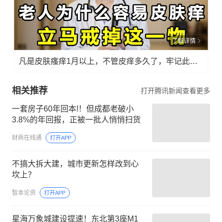
了解详情
凡是皮肤瘙痒1月以上，不管皮痒多久了，牢记此法，快！准！狠！
相关推荐
打开腾讯新闻查看更多
一套房子60年回本!！但成都老破小
3.8%的年回报，正被一批人悄悄扫货
财商在线通
打开APP
不搞大拆大建，城市更新怎样改到心
坎上？
智本论资
打开APP
星海万象城建设提速！东北第3座M1