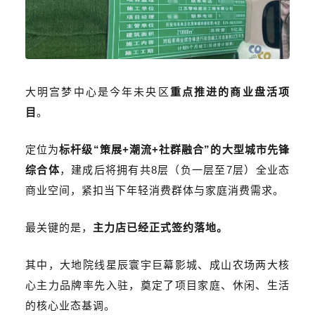
大明宫梦中心是
今年未央区
重点推进的商业盘活项
目
。
定位为
标杆级“策展+潮流+社群融合”的大型城市先锋
综合体
，建成后将拥有共8层（
负一层至7层）
全业态
商业空间，
紧扣当下年轻消费群体与家庭消费需求
。
最关键的是，
主力店已经正式签约落地。
其中，大地院线星辰寰宇巨幕影城、成山农场两大核
心主力品牌率先入驻，奠定了项目家庭、休闲、生活
的核心业态基调。