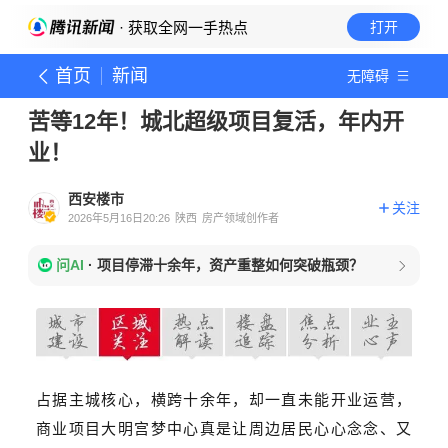
· 获取全网一手热点
打开
首页
新闻
无障碍
苦等12年！城北超级项目复活，年内开
业！
西安楼市
关注
2026年5月16日20:26
陕西
房产领域创作者
问AI
·
项目停滞十余年，资产重整如何突破瓶颈？
占据主城核心，
横跨十余年，却一直未能开业运营，
商业项目
大明宫梦中
心真是让周边居民心心念念、又