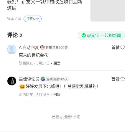
获批！新龙又一城中村改造项目迎新
进展
智本论资
打开APP
评论
2
@元宝 一起聊新闻
Ai自动回复
首赞
原来的世纪金花
陕西网友
5月17日
回复
最佳评论员
首赞
好好发展下北郊吧！！总感觉乱糟糟的！
山西网友
5月16日
回复
已显示全部评论