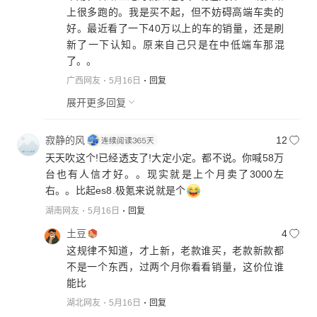
上很多跑的。我是买不起，但不妨碍高端车卖的
好。最近看了一下40万以上的车的销量，还是刷
新了一下认知。原来自己只是在中低端车那混
了。。
广西网友
5月16日
回复
展开更多回复
寂静的风
12
天天吹这个!已经透支了!大定小定。都不说。你喊58万
台也有人信才好。。现实就是上个月卖了3000左
右。。比起es8.极氪来说就是个
湖南网友
5月16日
回复
土豆
4
这规律不知道，才上新，老款谁买，老款新款都
不是一个东西，过两个月你看看销量，这价位谁
能比
湖北网友
5月16日
回复