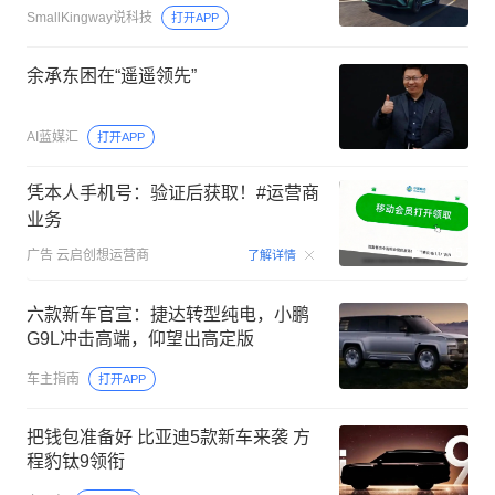
SmallKingway说科技
打开APP
余承东困在“遥遥领先”
AI蓝媒汇
打开APP
凭本人手机号：验证后获取！#运营商
业务
00:15
广告
云启创想运营商
了解详情
六款新车官宣：捷达转型纯电，小鹏
G9L冲击高端，仰望出高定版
车主指南
打开APP
把钱包准备好 比亚迪5款新车来袭 方
程豹钛9领衔