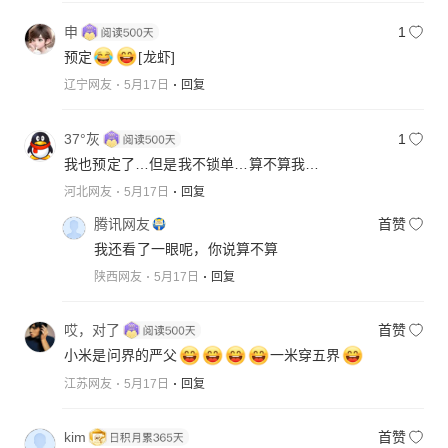
申
1
预定
[龙虾]
辽宁网友
5月17日
回复
37°灰
1
我也预定了…但是我不锁单…算不算我…
河北网友
5月17日
回复
腾讯网友
首赞
我还看了一眼呢，你说算不算
陕西网友
5月17日
回复
哎，对了
首赞
小米是问界的严父
一米穿五界
江苏网友
5月17日
回复
kim
首赞