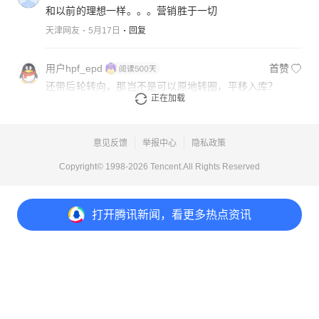
和以前的理想一样。。。营销胜于一切
天津网友
5月17日
回复
用户hpf_epd
首赞
还带后轮转向，那岂不是可以原地转圈，平移入库？
正在加载
广东网友
5月17日
回复
意见反馈
举报中心
隐私政策
Copyright© 1998-
2026
Tencent.All Rights Reserved
打开
腾讯新闻，看更多热点资讯
打开
APP参与讨论
53
32
4
12