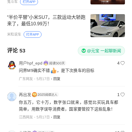
鬼斗车
打开APP
“半价平替”小米SU7，三款运动大轿跑
来了，最低10.99万！
米粒说车
打开APP
评论
53
@元宝 一起聊新闻
用户hpf_epd
4
问界M9确实不错
，是下次换车的目标
广东网友
5月17日
回复
再出发
1
你五万，它十万，数字张口就来，感觉比买玩具车都
简单，用数字误导消费者，国家要管控下这些乱象！
江西网友
5月17日
回复