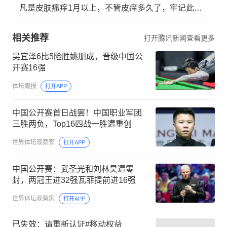
凡是皮肤瘙痒1月以上，不管皮痒多久了，牢记此法，快！准！狠！
相关推荐
打开腾讯新闻查看更多
吴宜泽6比5险胜姚朋成，晋级中国公
开赛16强
体坛周报
打开APP
中国公开赛首日战罢！中国职业军团
三胜两负，Top16四战一胜遭重创
世界体坛观察家
打开APP
中国公开赛：武圣光和刘林昊遭零
封，两冠王进32强瓦菲提前进16强
世界体坛观察家
打开APP
已失效：请重新认证#移动权益