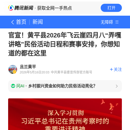
· 获取全网一手热点
打开
首页
新闻
无障碍
官宣！黄平县2026年飞云崖四月八“弄嘎
讲略”民俗活动日程和赛事安排，你想知
道的都在这里
且兰黄平
关注
2026年5月16日20:03
中共黄平县委宣传部官方账号
问AI
·
乡村振兴资金如何助力民俗活动亮化？