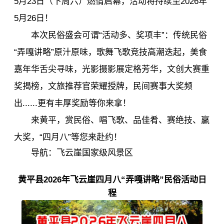
5月23日（下周六）燃情启幕，活动将持续至2026年
5月26日！
本次民俗盛会可谓“活动多、奖项丰”：传统民俗
“弄嘎讲略”原汁原味，歌舞飞歌竞技高潮迭起，美食
嘉年华舌尖寻味，光影摄影展定格芳华，
文创大赛重
奖揭榜，文旅推荐官荣耀授牌，民间赛事大奖频
出......
更有丰厚奖励等你来拿！
来黄平，赏民俗、唱飞歌、品佳肴、赛绝技、赢
大奖，“四月八
”
等您来赴约！
导航：
飞云崖国家级风景区
黄平县2026年飞云崖四月八“
弄嘎讲略
”民俗活动日
程