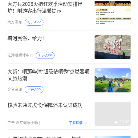
大方县2026火把狂欢季活动安排出
炉！附游客出行温馨提示
大方发布
打开APP
塘河民俗，给力！
江津融媒体中心
打开APP
大新：峒那屿湾“超级侬峒秀”点燃暑期
文旅热潮
金台资讯
打开APP
核验未通过,身份保障还未认证成功
00:07
广告
鼎立健康小助手
了解详情