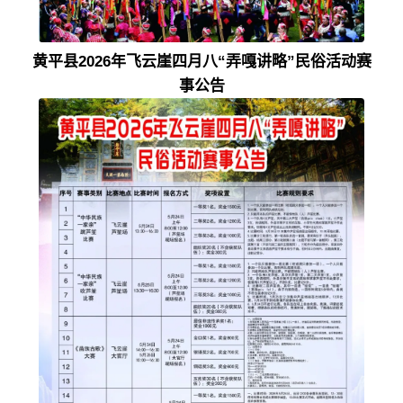
黄平县2026年飞云崖四月八“
弄嘎讲略
”民俗活动赛
事公告