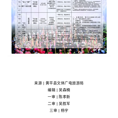
来源 | 黄平县文体广电旅游局
编辑 | 吴森楠
一审 | 陈孝新
二审 |
吴胜军
三审 | 杨宇