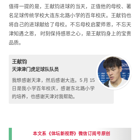
值得一提的是，王献钧进球的当天，正值他的母校、著
名足球传统学校大连东北路小学的百年校庆。王献钧也
将自己的进球献给了母校。不忘母校启蒙师恩，不忘天
津知遇之恩， 时刻保持感恩之心，是王献钧身上的宝贵
品质。
王献钧
天津津门虎足球队队员
我想感谢天津，然后感谢大连。5 月 15
日是我小学百年校庆，感谢东北路小学
的培养，也感谢天津对我帮助。
本文系《体坛新视野》微信订阅号原创