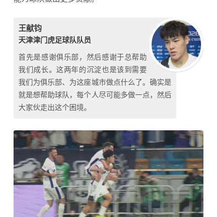
王献钧
天津津门虎足球队队员
首先是感谢俱乐部，然后感谢于总帮助
我们成长。这两年的沉淀也是该到需要
我们为俱乐部、为这座城市做点什么了。确实是
就是想帮助球队，每个人尽可能多做一点，然后
大家伙走出这个困境。