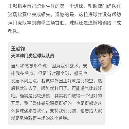
王献钧用自己职业生涯的第一个进球，帮助津门虎队在
这场比赛中完成领先。遗憾的是，这粒进球并没有帮助
津门虎队拿到赛季主场首胜，球队还是遗憾地输给了成
都队。
王献钧
天津津门虎足球队队员
当时我感觉那个球，因为我们战术，安
排我在后点。但是当时那个球，感觉也
发展不到后点。我觉得外围正好就是比较空，然
后我就过去了，顺势就打门了。可能运气比较好
吧。确实是比较遗憾，其实我们取得一个很好的
开局，我们整体感觉踢得挺好的。也是挺感谢这
么多球迷来看我们，支持我们比赛，也想给大家
就是尽快取得主场的这个首胜。