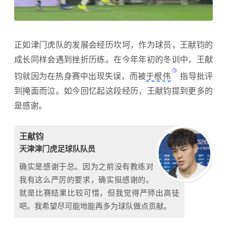
正如津门虎队的发展会经历坎坷，作为球员，王献钧的
成长同样会遇到挫折历练。在今年年初的冬训中，王献
钧就因为在热身赛中出现失误，而被
于根伟
指导批评
到掩面而泣。如今回忆起这段经历，王献钧提到更多的
是感谢。
王献钧
天津津门虎足球队队员
确实是感谢于总。因为之前没有教练对
我有这么严厉的要求，确实挺感谢的。
就是比赛结果比较可惜，但我觉得严师出高徒
吧。我希望尽可能地能再多为球队做点贡献。