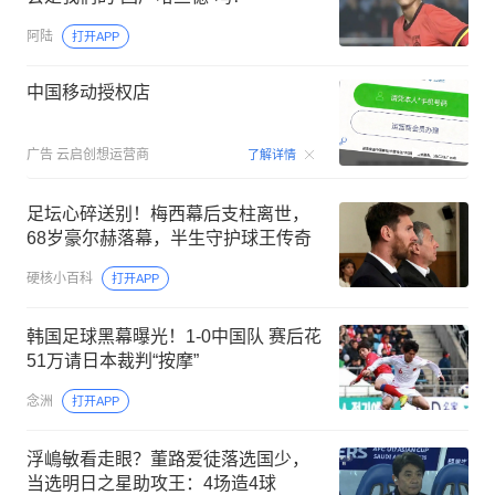
阿陆
打开APP
中国移动授权店
00:15
广告
云启创想运营商
了解详情
足坛心碎送别！梅西幕后支柱离世，
68岁豪尔赫落幕，半生守护球王传奇
硬核小百科
打开APP
韩国足球黑幕曝光！1-0中国队 赛后花
51万请日本裁判“按摩”
念洲
打开APP
浮嶋敏看走眼？董路爱徒落选国少，
当选明日之星助攻王：4场造4球