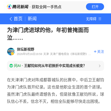
· 获取全网一手热点
打开
首页
新闻
无障碍
为津门虎进球的他，年初曾掩面而
泣……
体坛新视野
关注
2026年5月16日19:59
天津
天津广播电视台《体坛新视野》官
方账号
问AI
·
王献钧如何从年初挫折中实现成长蜕变？
在天津津门虎对阵成都蓉城队的比赛中，中后卫王献钧
为津门虎队首开纪录。这也是他职业生涯的首个进球。
虽然津门虎队最终遗憾告负，但是就像王献钧所说，球
队信心不丢，信念不灭，相信全队能够尽快走出困境。