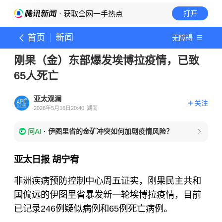
· 获取全网一手热点
打开
首页
新闻
无障碍
刚果（金）东部爆发埃博拉疫情，已致
65人死亡
亚太观澜
关注
2026年5月16日20:40
湖南
问AI
·
伊图里省的金矿冲突如何加剧疫情风险？
亚太日报 胡宁宥
非洲疾病预防控制中心周五证实，刚果民主共和
国偏远的伊图里省暴发新一轮埃博拉疫情，目前
已记录246例疑似病例和65例死亡病例。