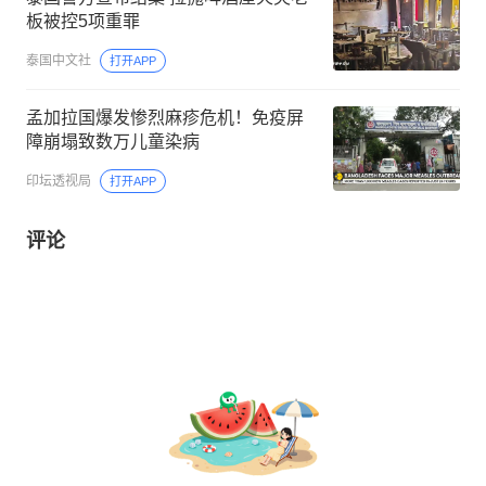
板被控5项重罪
泰国中文社
打开APP
孟加拉国爆发惨烈麻疹危机！免疫屏
障崩塌致数万儿童染病
印坛透视局
打开APP
评论