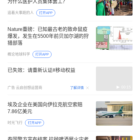
为什么医护人员集体罢工？
追着大事跑的人
打开APP
Nature重磅：已知最古老的致命鼠疫
爆发，发生在5500年前贝加尔湖的狩
猎部落
概论地球科学
打开APP
已失效：请重新认证#移动权益
00:15
广告
云启创想运营商
了解详情
埃及企业在美国向伊拉克航空索赔
7.86亿美元
时光飞行
打开APP
泰国警方宣布结案 拉抛啤酒屋火灾老