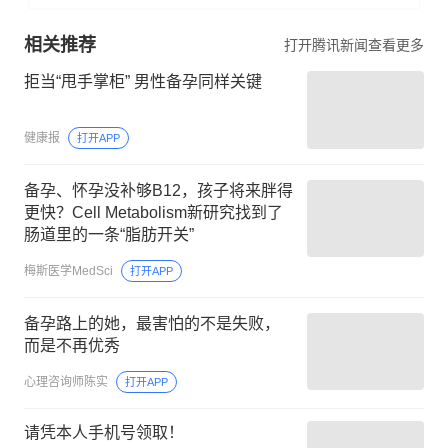
相关推荐
打开腾讯新闻查看更多
拒当“甩手掌柜” 男性备孕同样关键
健康报
打开APP
备孕、怀孕没补够B12，孩子将来胖得
更快？Cell Metabolism新研究找到了
肠道里的一条“脂肪开关”
梅斯医学MedSci
打开APP
备孕路上的她，最害怕的不是失败，
而是不再优秀
心理咨询师陈实
打开APP
请凭本人手机号领取！