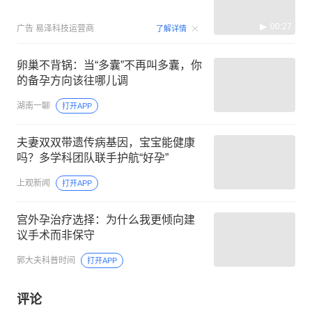
00:27
广告
易泽科技运营商
了解详情
卵巢不背锅：当“多囊”不再叫多囊，你
的备孕方向该往哪儿调
湖南一聊
打开APP
夫妻双双带遗传病基因，宝宝能健康
吗？多学科团队联手护航“好孕”
上观新闻
打开APP
宫外孕治疗选择：为什么我更倾向建
议手术而非保守
郭大夫科普时间
打开APP
评论