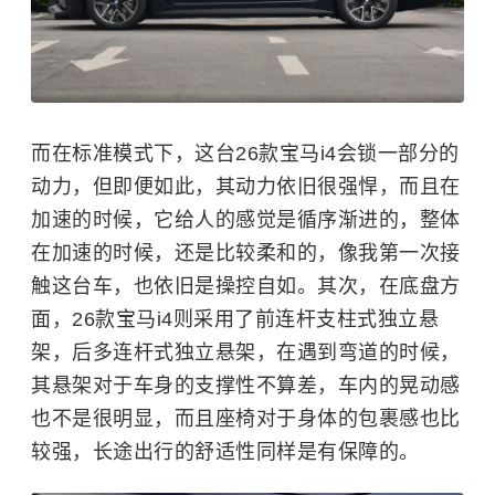
而在标准模式下，这台26款宝马i4会锁一部分的
动力，但即便如此，其动力依旧很强悍，而且在
加速的时候，它给人的感觉是循序渐进的，整体
在加速的时候，还是比较柔和的，像我第一次接
触这台车，也依旧是操控自如。其次，在底盘方
面，26款宝马i4则采用了前连杆支柱式独立悬
架，后多连杆式独立悬架，在遇到弯道的时候，
其悬架对于车身的支撑性不算差，车内的晃动感
也不是很明显，而且座椅对于身体的包裹感也比
较强，长途出行的舒适性同样是有保障的。