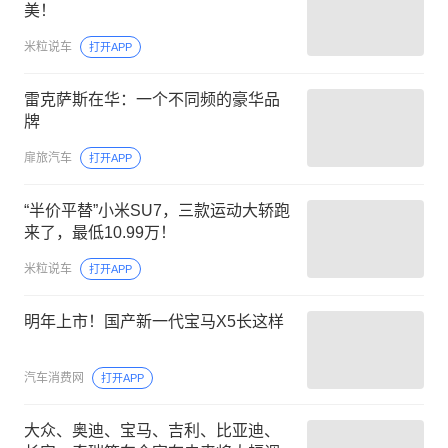
美！
米粒说车
打开APP
雷克萨斯在华：一个不同频的豪华品
牌
扉旅汽车
打开APP
“半价平替”小米SU7，三款运动大轿跑
来了，最低10.99万！
米粒说车
打开APP
明年上市！国产新一代宝马X5长这样
汽车消费网
打开APP
大众、奥迪、宝马、吉利、比亚迪、