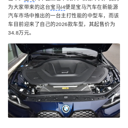
为大家带来的这台
宝马i4
便是宝马汽车在新能源
汽车市场中推出的一台主打性能的中型车，而该
车目前迎来了自己的2026款车型，其起售价为
34.8万元。