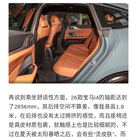
再说到乘坐舒适性方面，26款宝马i4的轴距达到
了2856mm，其后排空间不算差，像我身高1.8
米，在后排也没有太过拥挤的感觉，而且座椅还
是真皮材质包裹，就触感上也是比较细腻的，不
过在夏天被太阳暴晒之后，会有些“烫皮肤”。而