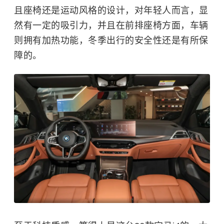
且座椅还是运动风格的设计，对年轻人而言，显
然有一定的吸引力，并且在前排座椅方面，车辆
则拥有加热功能，冬季出行的安全性还是有所保
障的。