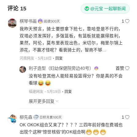
评论
15
@元宝 一起聊新闻
棋琴书画
1
我昨天预言，骑士要想拿下抢七，靠哈登是不行的，
双塔必须发挥好，多强篮板，有篮板就能赢得胜利，
果然，阿伦，莫布里表现出色，米切尔，梅里尔锦上
添花，不赢才怪呢？看衰骑士的，智商不够…
河南网友
5月18日
回复
利子造型（妇幼保健院旁边40号）
首赞
没有哈登其他人能轻易投篮得分？你是真的不会
看球
福建网友
5月19日
回复
展开更多回复
柳先森
1
OK OKOK组合又来了？？？？三四年前好像在费城也
出现个这种“惊世核俗”的OK组合啊