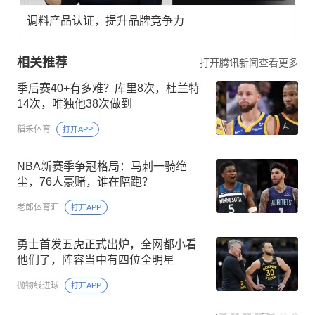
调料产品认证，提升品牌竞争力
相关推荐
打开腾讯新闻查看更多
季后赛40+有多难？库里8次，杜兰特
14次，唯独他38次做到
稻禾体育
打开APP
NBA新赛季争冠格局：马刺一骑绝
尘，76人豪赌，谁在陪跑？
老郎体育汇
打开APP
勇士首发五虎正式出炉，全网都小看
他们了，阵容当中有四位全明星
抛物线进球
打开APP