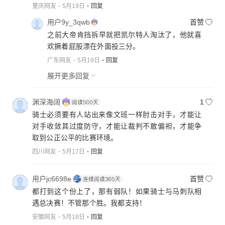
重庆网友
5月19日
回复
用户9y_3qwb
首赞
之前大帝肯挡拆早就把凯尔特人淘汰了，他就喜
欢撅着屁股漂在外面投三分。
广东网友
5月19日
回复
展开更多回复
渊深海阔
1
骑士必须要有人站出来像文班一样肘击对手，才能让
对手收敛其过度防守，才能让裁判不敢偏袒，才能争
取到公正公平的比赛环境。
四川网友
5月17日
回复
用户jc6698e
首赞
都打到这个份上了，那有弱队！如果骑士与马刺队相
遇总决赛！不管那个胜。我都支持！
安徽网友
5月18日
回复