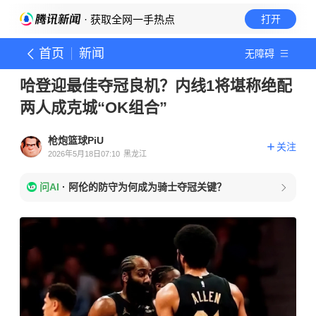
· 获取全网一手热点
打开
首页
新闻
无障碍
哈登迎最佳夺冠良机？内线1将堪称绝配
两人成克城“OK组合”
枪炮篮球PiU
关注
2026年5月18日07:10
黑龙江
问AI
·
阿伦的防守为何成为骑士夺冠关键？