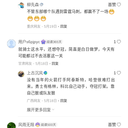
柳先森
首赞
不管东部哪个队遇到雷霆马刺，都赢不了一场
重庆网友
5月19日
回复
用户s6pjpyc
1
就骑士这水平，还想夺冠，简直是白日做梦，今天有
可能都过不去活塞这一关
甘肃网友
5月18日
回复
上古沉风
1
没有当年的火箭打手阿泰斯特，哈登很难打出
来。勇士有格林，科比自己动手，夺冠打架。靠
自己狠或队友狠
广西网友
5月18日
回复
展开更多回复
风雨无阻
首赞