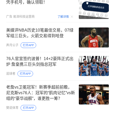
凭手机号，确认领取！
00:15
广告
易泽科技运营商
了解详情
美媒评NBA历史10笔最佳交易，07绿
军组三巨头，火箭交易得到哈登
弄月公子
打开APP
76人官宣签约波普！14+2豪阵正式出
炉 詹皇携三巨头剑指总冠军
追球者
打开APP
老詹vs卫冕冠军！新赛季超前前瞻，
尼克斯vs76人：冠军的“肌肉记忆”vs新
组的“豪华战舰”，谁更胜一筹？
樊说体育
打开APP