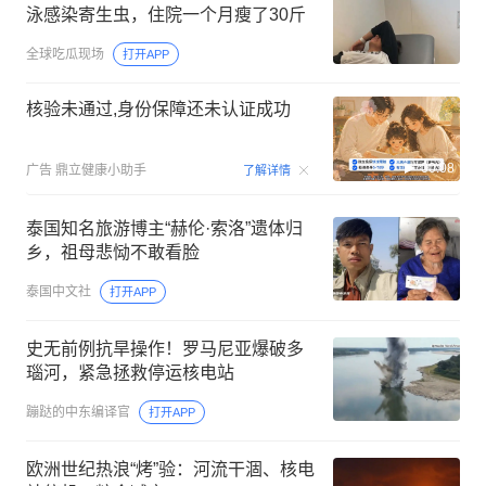
泳感染寄生虫，住院一个月瘦了30斤
全球吃瓜现场
打开APP
核验未通过,身份保障还未认证成功
00:08
广告
鼎立健康小助手
了解详情
泰国知名旅游博主“赫伦·索洛”遗体归
乡，祖母悲恸不敢看脸
泰国中文社
打开APP
史无前例抗旱操作！罗马尼亚爆破多
瑙河，紧急拯救停运核电站
蹦跶的中东编译官
打开APP
欧洲世纪热浪“烤”验：河流干涸、核电