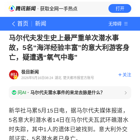
· 获取全网一手热点
打开
首页
新闻
无障碍
马尔代夫发生史上最严重单次潜水事
故，5名“海洋经验丰富”的意大利游客身
亡，疑遭遇“氧气中毒”
极目新闻
关注
2026年5月16日08:24
湖北
楚天都市报官方账号
问AI
·
马尔代夫潜水事件的来龙去脉是什么？
新华社马累5月15日电，据马尔代夫媒体报道，
5名意大利潜水者14日在马尔代夫瓦武环礁潜水
时失踪，其中1人的遗体已被找到。意大利外交
部证实，5名潜水者已身亡。