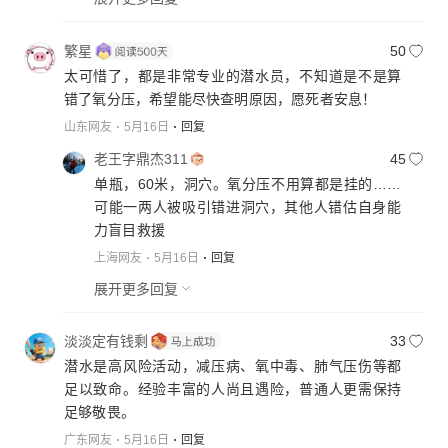
繁星
50
太可惜了，都是非常专业的潜水员，不知道是不是算
错了氧分压，希望能尽快查明原因，愿死者安息！
山东网友
5月16日
回复
老王字鼎杰311
45
单瓶，60米，洞穴。氧分压不用算都是挂的……
可能一两人被吸引错进洞穴，其他人错估自身能
力盲目救援
上海网友
5月16日
回复
展开更多回复
淡淡定有钱剩
33
潜水是高风险活动，减压病、氧中毒、肺气压伤等都
足以致命。经验丰富的人尚且遇险，普通人更需保持
足够敬畏。
广东网友
5月16日
回复