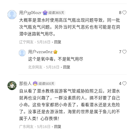
用户jg06ozr
8
大概率是潜水时使用高压气瓶出现问题导致，同一批
次气瓶充气问题。另外当时天气恶劣也有可能是在洞
潜中迷路氧气用尽。
辽宁网友
5月16日
回复
用户vzcw0nz
7
这个是氧中毒，不是氧气用尽
北京网友
5月16日
回复
那些人
4
自从看了潜水教练拔游客气管威胁拍照之后，对潜水
就再也没兴趣了，一群没素质的人，搞不好要了自己
小命。这些专家都把小命丢了，看看潜水还是太危险
了。没事还是去游泳馆，海里的世界是属于鱼儿的不
属于人类！心存畏惧！
广东网友
5月16日
回复