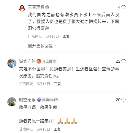
天真理想
4
我们国内之前也有潜水员下水上不来后面人没
了，救援人员也是费了很大劲才把捞起来，下面
洞穴很复杂
广东网友
5月16日
回复
展开更多回复
诚实守信
22
灾难不分国界！愿逝者安息！生还者坚强！查清楚事
发原由，追究责任人。
江西网友
5月16日
回复
时空无垠
20
敬畏自然，敬畏生命！
逝者安息一路走好！
甘肃网友
5月16日
回复