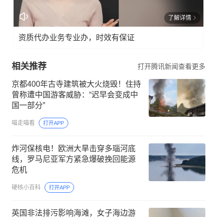
了解详情
资质代办业务专业办，时效有保证
相关推荐
打开腾讯新闻查看更多
京都400年古寺建筑被大火烧毁！住持
曾称遭中国游客威胁：“迟早会变成中
国一部分”
喵走喵看
打开APP
炸河保核电！欧洲大旱击穿多瑙河底
线，罗马尼亚军方紧急爆破挽回能源
危机
硬核小百科
打开APP
英国非法排污影响海滩，女子海边游