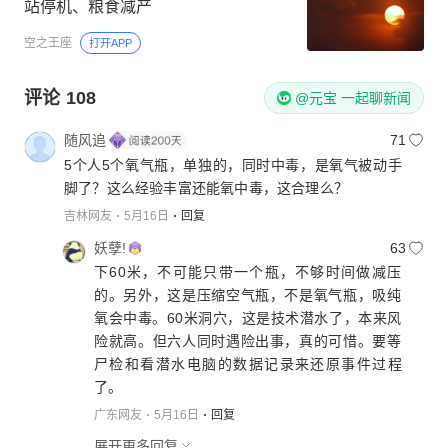
站停机、粮食减产
空之王座
打开APP
评论
108
@元宝 一起聊新闻
随风追
71
5个人5个氧气瓶，单独的，同时中毒，是氧气被动手
脚了？这么经验丰富还能氧中毒，这合理么？
吉林网友
5月16日
回复
妖孽!
63
下60米，不可能只带一个瓶，不够时间做减压
的。另外，这是压缩空气瓶，不是氧气瓶，吸纯
氧会中毒。60米洞穴，这是技术潜水了，本来风
险就高。但六人同时遇险出事，真的可惜。要等
尸检和看潜水电脑的数据记录来还原事件过程
了。
广东网友
5月16日
回复
展开更多回复