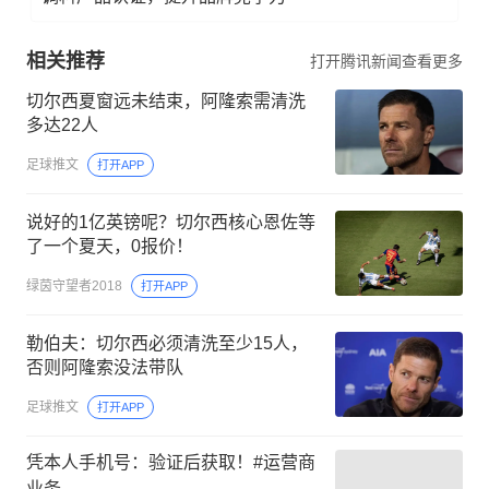
相关推荐
打开腾讯新闻查看更多
切尔西夏窗远未结束，阿隆索需清洗
多达22人
足球推文
打开APP
说好的1亿英镑呢？切尔西核心恩佐等
了一个夏天，0报价！
绿茵守望者2018
打开APP
勒伯夫：切尔西必须清洗至少15人，
否则阿隆索没法带队
足球推文
打开APP
凭本人手机号：验证后获取！#运营商
业务