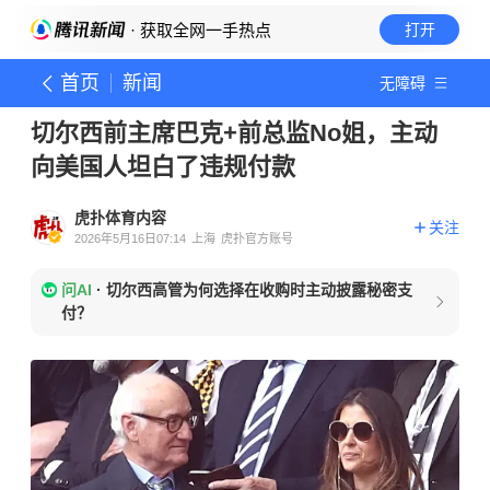
· 获取全网一手热点
打开
首页
新闻
无障碍
切尔西前主席巴克+前总监No姐，主动
向美国人坦白了违规付款
虎扑体育内容
关注
2026年5月16日07:14
上海
虎扑官方账号
问AI
·
切尔西高管为何选择在收购时主动披露秘密支
付？