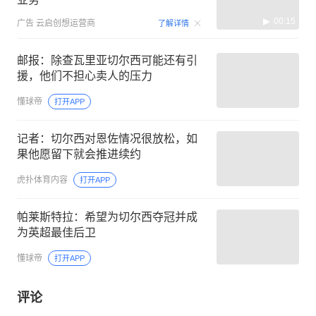
00:15
广告
云启创想运营商
了解详情
邮报：除查瓦里亚切尔西可能还有引
援，他们不担心卖人的压力
懂球帝
打开APP
记者：切尔西对恩佐情况很放松，如
果他愿留下就会推进续约
虎扑体育内容
打开APP
帕莱斯特拉：希望为切尔西夺冠并成
为英超最佳后卫
懂球帝
打开APP
评论