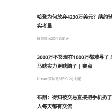
哈登为何放弃4230万美元？续约
实考量
峰顶体坛
23评论
前天
3000万不签现在1000万都难寻
马缺实力更缺脑子 | 赛点
Dream梦体育
3评论
-2小时前
布朗：得知被交易直接把手机扔了
人每天都有交流