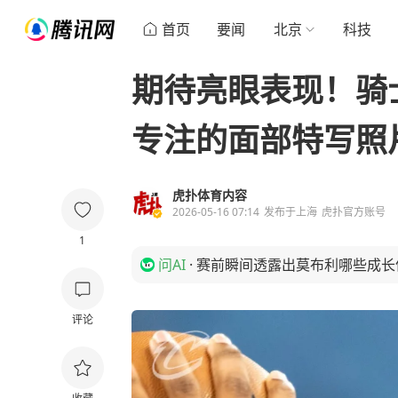
首页
要闻
北京
科技
期待亮眼表现！骑
专注的面部特写照
虎扑体育内容
2026-05-16 07:14
发布于
上海
虎扑官方账号
1
问AI
·
赛前瞬间透露出莫布利哪些成长
评论