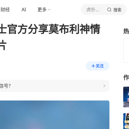
财经
AI
更多
虎扑体育内容
搜索
士官方分享莫布利神情
热
片
关注
作
信号？