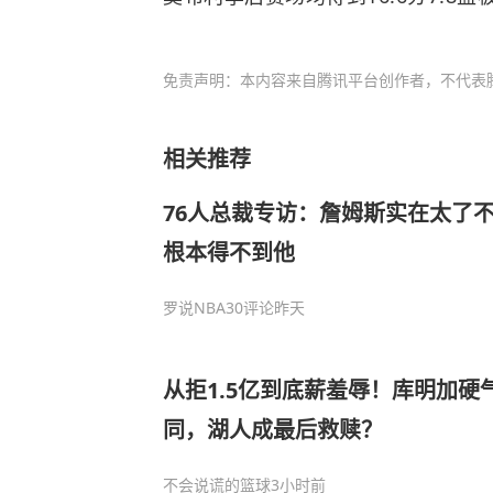
免责声明：本内容来自腾讯平台创作者，不代表
相关推荐
76人总裁专访：詹姆斯实在太了不
根本得不到他
罗说NBA
30评论
昨天
从拒1.5亿到底薪羞辱！库明加硬
同，湖人成最后救赎？
不会说谎的篮球
3小时前