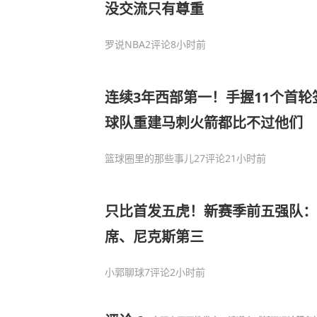
没交流只有尊重
罗说NBA
2评论
8小时前
连续3年西部第一！手握11个首轮
球队重建马刺火箭都比不过他们
篮球圈里的那些事儿
27评论
21小时前
只比首发五虎！新赛季前五强队：
席、尼克斯第三
小郭聊球
7评论
2小时前