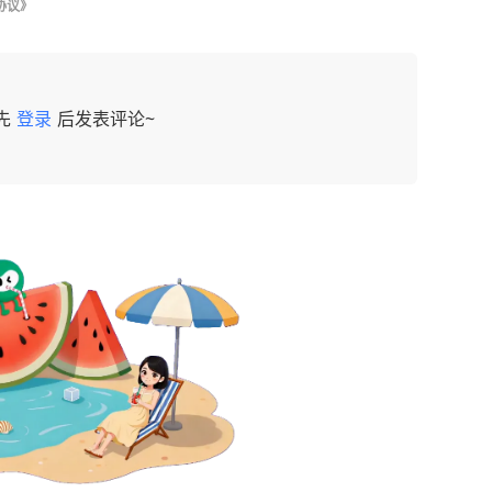
协议》
先
登录
后发表评论~