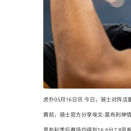
虎扑05月16日讯 今日，
骑士
对阵
活
赛前，骑士官方分享埃文-莫布利神
莫布利季后赛场均得到16.6分7.8篮板