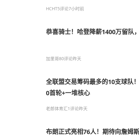
HCHT
5评论
7小时前
恭喜骑士！哈登降薪1400万留队
加里哥
80评论
昨天
全联盟交易筹码最多的10支球队！
0首轮+一堆核心
老郎体育汇
1评论
昨天
布朗正式亮相76人！期待向詹姆斯