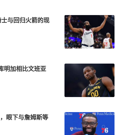
骑士与回归火箭的现
了 库明加相比文班亚
，眼下与詹姆斯等