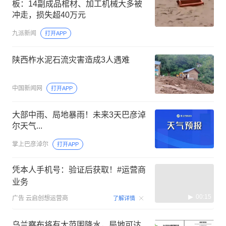
板：14副成品棺材、加工机械大多被
冲走，损失超40万元
九派新闻
打开APP
陕西柞水泥石流灾害造成3人遇难
中国新闻网
打开APP
大部中雨、局地暴雨！未来3天巴彦淖
尔天气...
掌上巴彦淖尔
打开APP
凭本人手机号：验证后获取！#运营商
业务
00:15
广告
云启创想运营商
了解详情
乌兰察布将有大范围降水，局地可达