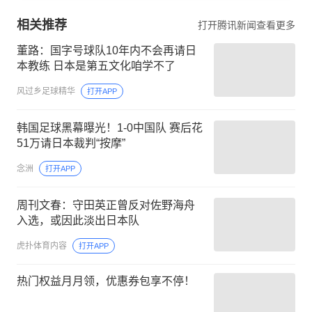
相关推荐
打开腾讯新闻查看更多
董路：国字号球队10年内不会再请日
本教练 日本是第五文化咱学不了
风过乡足球精华
打开APP
韩国足球黑幕曝光！1-0中国队 赛后花
51万请日本裁判“按摩”
念洲
打开APP
周刊文春：守田英正曾反对佐野海舟
入选，或因此淡出日本队
虎扑体育内容
打开APP
热门权益月月领，优惠券包享不停！