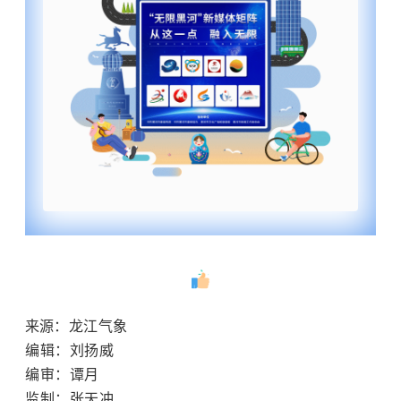
来源
：龙江气象
编辑：刘扬威
编审：谭月
监制：张天冲