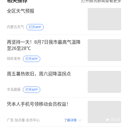
相关推荐
打开腾讯新闻查看更多
全区天气预报
内蒙古天气
打开APP
再坚持一天！8月7日我市最高气温降
至26至28℃
铁岭发布
打开APP
周五暑热依旧，周六迎降温拐点
半岛晨报
打开APP
凭本人手机号领移动会员权益！
00:15
广告
加点量-会员中心
了解详情