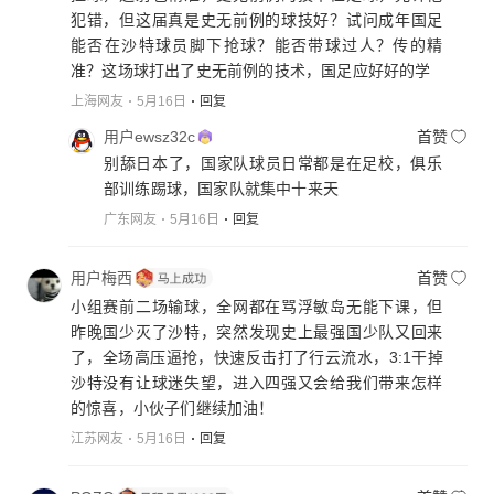
犯错，但这届真是史无前例的球技好？试问成年国足
能否在沙特球员脚下抢球？能否带球过人？传的精
准？这场球打出了史无前例的技术，国足应好好的学
上海网友
5月16日
回复
用户ewsz32c
首赞
别舔日本了，国家队球员日常都是在足校，俱乐
部训练踢球，国家队就集中十来天
广东网友
5月16日
回复
用户梅西
首赞
小组赛前二场输球，全网都在骂浮敏岛无能下课，但
昨晚国少灭了沙特，突然发现史上最强国少队又回来
了，全场高压逼抢，快速反击打了行云流水，3:1干掉
沙特没有让球迷失望，进入四强又会给我们带来怎样
的惊喜，小伙子们继续加油！
江苏网友
5月16日
回复