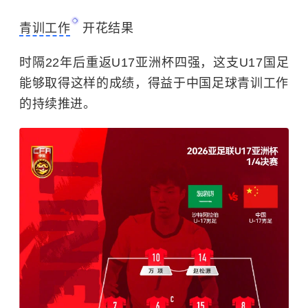
青训工作
开花结果
时隔22年后重返U17亚洲杯四强，这支U17国足
能够取得这样的成绩，得益于中国足球青训工作
的持续推进。