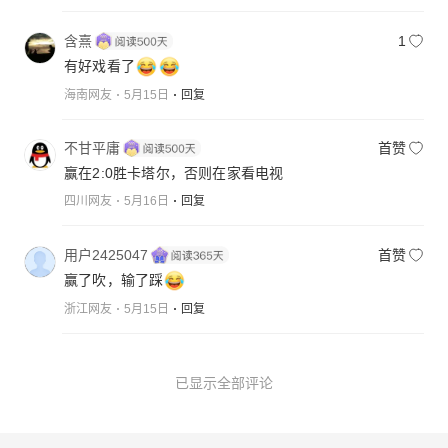
含熹
1
有好戏看了
海南网友
5月15日
回复
不甘平庸
首赞
赢在2:0胜卡塔尔，否则在家看电视
四川网友
5月16日
回复
用户2425047
首赞
赢了吹，输了踩
浙江网友
5月15日
回复
已显示全部评论