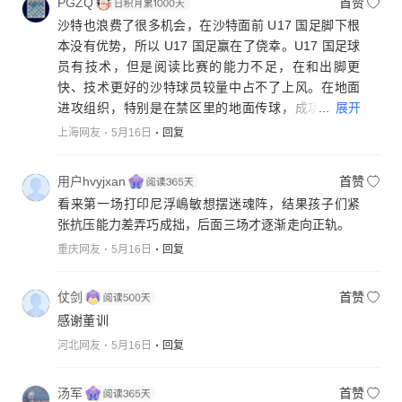
PGZQ
首赞
沙特也浪费了很多机会，在沙特面前 U17 国足脚下根
本没有优势，所以 U17 国足赢在了侥幸。U17 国足球
员有技术，但是阅读比赛的能力不足，在和出脚更
快、技术更好的沙特球员较量中占不了上风。在地面
...
展开
进攻组织，特别是在禁区里的地面传球，成功率都很
低。其实对沙特这种脚下技术好的球队，U17 国足若
上海网友
5月16日
回复
高举高打，便能充分发挥赵松源头球技术好、有制空
权的优势，多往对方禁区里传高球，中后场少传控、
用户hvyjxan
首赞
多起长传球，那么 U17 国足应该可以赢得更加轻松、
看来第一场打印尼浮嶋敏想摆迷魂阵，结果孩子们紧
简单，少很多被反抢攻门的威胁。如果下一场对手是
张抗压能力差弄巧成拙，后面三场才逐渐走向正轨。
澳大利亚，在头球未必占优的情况下，反而可以多发
重庆网友
5月16日
回复
挥自己脚下技术相对优于对手的特点，用传控把对手
击败。善于以己之长克敌之短，才是取胜之道。
仗剑
首赞
感谢董训
河北网友
5月16日
回复
汤军
首赞