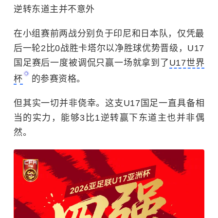
逆转东道主并不意外
在小组赛前两战分别负于印尼和日本队，仅凭最
后一轮2比0战胜卡塔尔以净胜球优势晋级，U17
国足赛后一度被调侃只赢一场就拿到了
U17世界
杯
的参赛资格。
但其实一切并非侥幸。这支U17国足一直具备相
当的实力，能够3比1逆转赢下东道主也并非偶
然。