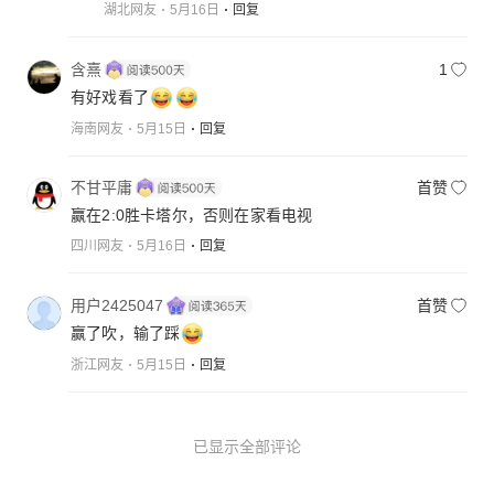
湖北网友
5月16日
回复
含熹
1
有好戏看了
海南网友
5月15日
回复
不甘平庸
首赞
赢在2:0胜卡塔尔，否则在家看电视
四川网友
5月16日
回复
用户2425047
首赞
赢了吹，输了踩
浙江网友
5月15日
回复
已显示全部评论