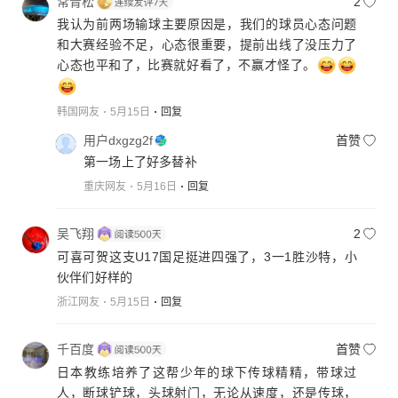
常青松
2
我认为前两场输球主要原因是，我们的球员心态问题
和大赛经验不足，心态很重要，提前出线了没压力了
心态也平和了，比赛就好看了，不赢才怪了。
韩国网友
5月15日
回复
用户dxgzg2f
首赞
第一场上了好多替补
重庆网友
5月16日
回复
吴飞翔
2
可喜可贺这支U17国足挺进四强了，3一1胜沙特，小
伙伴们好样的
浙江网友
5月15日
回复
千百度
首赞
日本教练培养了这帮少年的球下传球精精，带球过
人，断球铲球，头球射门，无论从速度，还是传球，