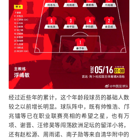
经过近些年的累计，这个年龄段球员的基础人数
较之以前增长明显。
球队阵中，既有帅惟浩、邝
兆镭等已在职业联赛亮相的希望之星，也有万
项、谢晋、汪修昊等闯荡欧洲足坛的留洋小将，
还有赵松源、周雨诺、南子勋等来自清华附中的