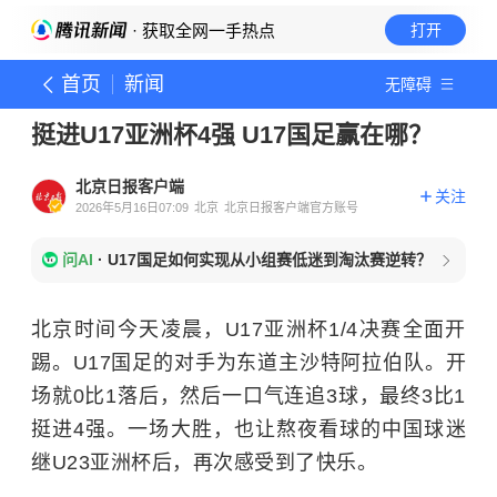
· 获取全网一手热点
打开
首页
新闻
无障碍
挺进U17亚洲杯4强 U17国足赢在哪？
北京日报客户端
关注
2026年5月16日07:09
北京
北京日报客户端官方账号
问AI
·
U17国足如何实现从小组赛低迷到淘汰赛逆转？
北京时间今天凌晨，U17亚洲杯1/4决赛全面开
踢。U17国足的对手为东道主沙特阿拉伯队。开
场就0比1落后，然后一口气连追3球，最终3比1
挺进4强。一场大胜，也让熬夜看球的中国球迷
继U23亚洲杯后，再次感受到了快乐。