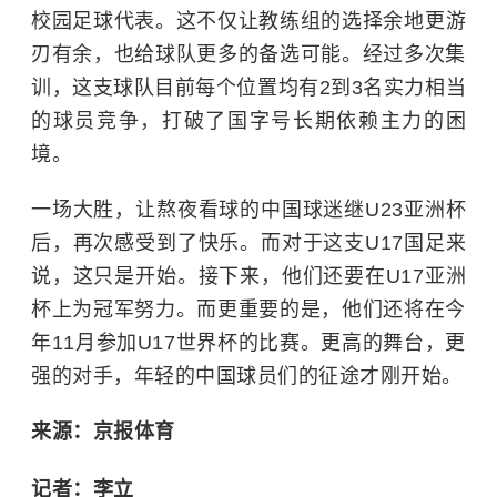
校园足球代表。这不仅让
教练组的选择余地更游
刃有余，也给球队更多的备选可能。经过多次集
训，这支球队目前每个位置均有2到3名实力相当
的球员竞争，打破了国字号长期依赖主力的困
境。
一场大胜，让熬夜看球的中国球迷继U23亚洲杯
后，再次感受到了快乐。而对于这支U17国足来
说，这只是开始。接下来，他们还要在U17亚洲
杯上为冠军努力。而更重要的是，他们还将在今
年11月参加U17世界杯的比赛。更高的舞台，更
强的对手，年轻的中国球员们的征途才刚开始。
来源：京报体育
记者：李立