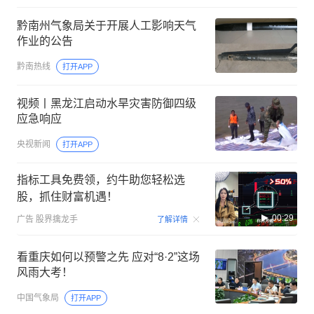
黔南州气象局关于开展人工影响天气
作业的公告
黔南热线
打开APP
视频丨黑龙江启动水旱灾害防御四级
应急响应
央视新闻
打开APP
指标工具免费领，约牛助您轻松选
股，抓住财富机遇！
00:29
广告
股界擒龙手
了解详情
看重庆如何以预警之先 应对“8·2”这场
风雨大考！
中国气象局
打开APP