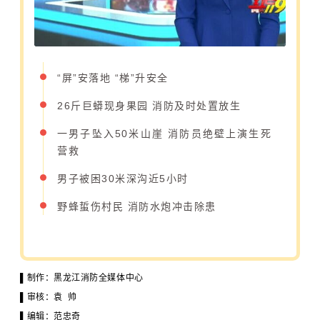
“屏”安落地 “梯”升安全
26斤巨蟒现身果园 消防及时处置放生
一男子坠入50米山崖 消防员绝壁上演生死
营救
男子被困30米深沟近5小时
野蜂蜇伤村民 消防水炮冲击除患
▌制作：黑龙江消防全媒体中心
▌审核：袁 帅
▌编辑：范忠奇