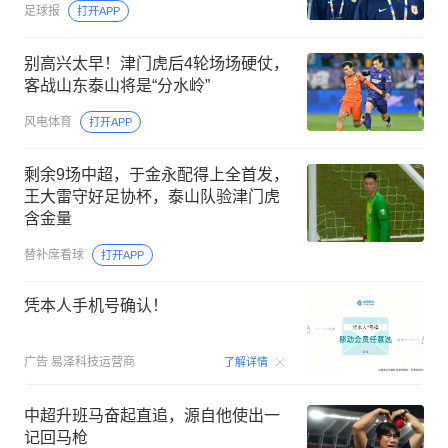
足球报
打开APP
别高兴太早！津门虎后4轮场场硬仗，
客战山东泰山将是“分水岭”
风电体育
打开APP
剩余9场中超，于金永配得上全首发，
王大雷守好足协杯，泰山队验津门虎
含金量
替补席看球
打开APP
凭本人手机号确认！
00:09
广告
易泽科技运营商
了解详情
中超升班马奋起直追，源自他使出一
记回马枪