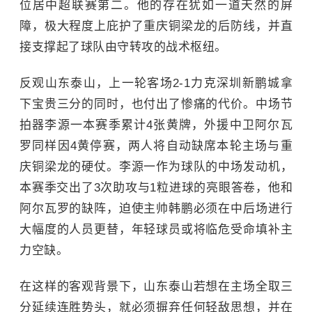
位居中超联赛第二。他的存在犹如一道天然的屏
障，极大程度上庇护了重庆铜梁龙的后防线，并直
接支撑起了球队由守转攻的战术枢纽。
反观山东泰山，上一轮客场2-1力克深圳新鹏城拿
下宝贵三分的同时，也付出了惨痛的代价。中场节
拍器李源一本赛季累计4张黄牌，外援中卫阿尔瓦
罗同样因4黄停赛，两人将自动缺席本轮主场与重
庆铜梁龙的硬仗。李源一作为球队的中场发动机，
本赛季交出了3次助攻与1粒进球的亮眼答卷，他和
阿尔瓦罗的缺阵，迫使主帅韩鹏必须在中后场进行
大幅度的人员更替，年轻球员或将临危受命填补主
力空缺。
在这样的客观背景下，山东泰山若想在主场全取三
分延续连胜势头，就必须摒弃任何轻敌思想，并在