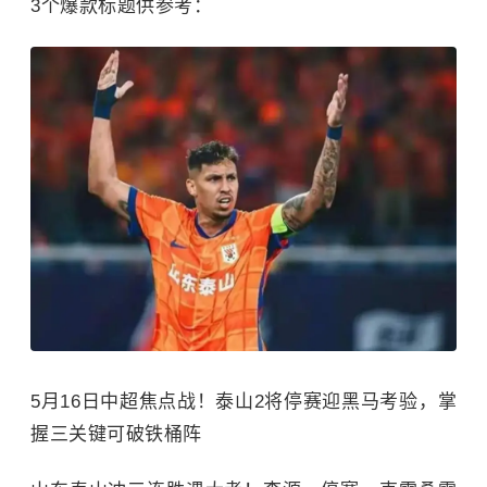
3个爆款标题供参考：
5月16日中超焦点战！泰山2将停赛迎黑马考验，掌
握三关键可破铁桶阵