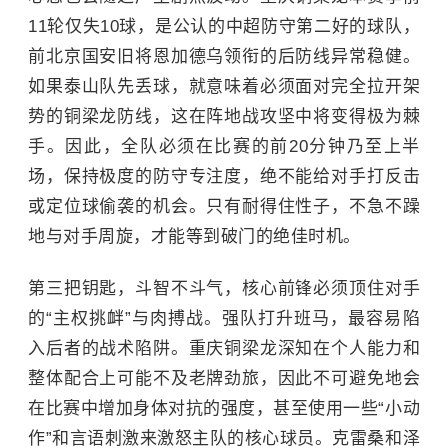
11轮仅失10球，是公认的中超防守第二好的球队，
前北京国安旧将恩加德乌领衔的后防线异常稳健。
如果泰山队先丢球，就意味着必须面对完全拉开架
势的铜梁龙防线，这在阵地战攻坚中将变得极为棘
手。因此，全队必须在比赛的前20分钟乃至上半
场，保持极度的防守专注度，绝不能给对手打反击
或定位球偷袭的机会。只有耐得住性子，不急不躁
地与对手周旋，才能等到破门的绝佳时机。
第三把钥匙，斗智不斗气，核心前锋必须顶住对手
的“主权挑衅”与肉搏战。强队打升班马，最容易陷
入后者的战术陷阱。重庆铜梁龙深知在个人能力和
整体配合上可能不及老牌劲旅，因此不可避免地会
在比赛中增加身体对抗的强度，甚至使用一些“小动
作”和言语刺激来激怒主队的核心球员。克雷桑和泽