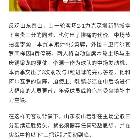
反观山东泰山，上一轮客场2-1力克深圳新鹏城拿
下宝贵三分的同时，也付出了惨痛的代价。中场节
拍器李源一本赛季累计4张黄牌，外援中卫阿尔瓦
罗同样因4黄停赛，两人将自动缺席本轮主场与重
庆铜梁龙的硬仗。李源一作为球队的中场发动机，
本赛季交出了3次助攻与1粒进球的亮眼答卷，他和
阿尔瓦罗的缺阵，迫使主帅韩鹏必须在中后场进行
大幅度的人员更替，年轻球员或将临危受命填补主
力空缺。
在这样的客观背景下，山东泰山若想在主场全取三
分延续连胜势头，就必须摒弃任何轻敌思想，并在
实战中将以下“三把钥匙”贯彻到底。