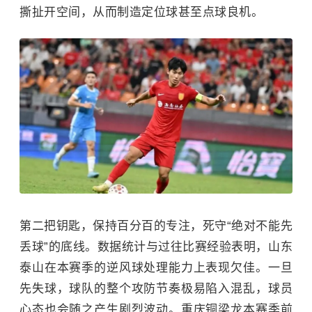
撕扯开空间，从而制造定位球甚至点球良机。
第二把钥匙，保持百分百的专注，死守“绝对不能先
丢球”的底线。数据统计与过往比赛经验表明，山东
泰山在本赛季的逆风球处理能力上表现欠佳。一旦
先失球，球队的整个攻防节奏极易陷入混乱，球员
心态也会随之产生剧烈波动。重庆铜梁龙本赛季前