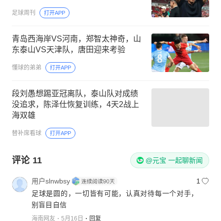
足球周刊
打开APP
青岛西海岸VS河南，郑智太神奇，山
东泰山VS天津队，唐田迎来考验
懂球的弟弟
打开APP
段刘愚想踢亚冠离队，泰山队对成绩
没追求，陈泽仕恢复训练，4天2战上
海双雄
替补席看球
打开APP
评论
11
@元宝 一起聊新闻
用户slnwbsy
1
足球是圆的，一切皆有可能，认真对待每一个对手，
别盲目自信
海南网友
5月16日
回复