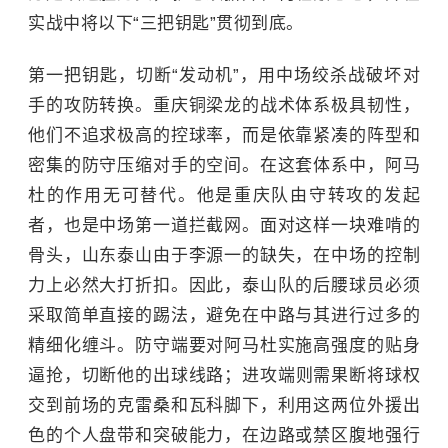
实战中将以下“三把钥匙”贯彻到底。
第一把钥匙，切断“发动机”，用中场绞杀战破坏对
手的攻防转换。重庆铜梁龙的战术体系极具韧性，
他们不追求极高的控球率，而是依靠紧凑的阵型和
密集的防守压缩对手的空间。在这套体系中，阿马
杜的作用无可替代。他是重庆队由守转攻的发起
者，也是中场第一道拦截网。面对这样一块难啃的
骨头，山东泰山由于李源一的缺失，在中场的控制
力上必然大打折扣。因此，泰山队的后腰球员必须
采取简单直接的踢法，避免在中路与其进行过多的
精细化缠斗。防守端要对阿马杜实施高强度的贴身
逼抢，切断他的出球线路；进攻端则需果断将球权
交到前场的克雷桑和瓦科脚下，利用这两位外援出
色的个人盘带和突破能力，在边路或禁区腹地强行