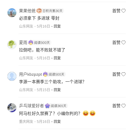
果果他爸
首赞
必须拿下 多进球 零封
山东网友
5月16日
回复
夏雨
首赞
拉倒吧，能不败就不错了
山东网友
5月16日
回复
用户kbzpzpt
首赞
李源一本赛季三个助攻，一个进球？
山东网友
5月15日
回复
乒乓球爱好者
首赞
阿马杜好久禁赛了？小编你判的？
重庆网友
5月16日
回复