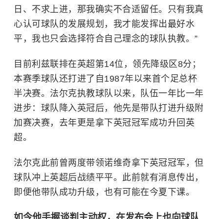
日、不求上进，那我确实不合适留任。只有我真
心认可球队的发展规划，我才能发挥出最好水
平，我也只会选择符合自己理念的球队执教。”
目前利兹联排在英超第14位，领先降级区8分；
本赛季球队还打进了自1987年以来首个足总杯
半决赛。法尔克执教球队以来，队伍一年比一年
进步：球队降入英冠后，他先是带队打进升级附
加赛决赛，去年更是拿下英冠冠军成功升回英
超。
法尔克此前曾两度带领诺维奇拿下英冠冠军，但
球队冲上英超后战绩平平。此前就有消息传出，
即便他带队成功升级，也有可能在今夏下课。
如今他手握谈判主动权，在发布会上也向球队