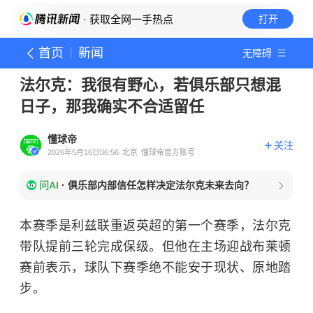
· 获取全网一手热点
打开
首页
新闻
无障碍
法尔克：我很有野心，若俱乐部只想混
日子，那我确实不合适留任
懂球帝
关注
2026年5月16日06:56
北京
懂球帝官方账号
问AI
·
俱乐部内部信任怎样决定法尔克未来去向？
本赛季是利兹联重返英超的第一个赛季，
法尔克
带队提前三轮完成保级。但他在主场迎战布莱顿
赛前表示，球队下赛季绝不能安于现状、原地踏
步。