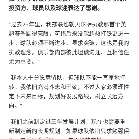
投资方、球员以及球迷表达了感谢。
“过去25年里，利兹联也就贝尔萨执教那首个英
超赛季踢得亮眼，可惜后来没能趁热打铁更进一
步。球队必须不断进步、寻求突破，这也是我的
执教理念。俱乐部内部彼此坦诚沟通、互相信任
尤为重要。
”
“
我本人十分愿意留队，但球队不能一直原地打
转。我依旧充满斗志和干劲，不过大家必须理性
定下未来目标，规划好发展路线，树立长远方
向。
”
“
我们之前制定过三年发展计划，现在也需要重
新制定新的长期规划。如果球队依旧只求勉强保