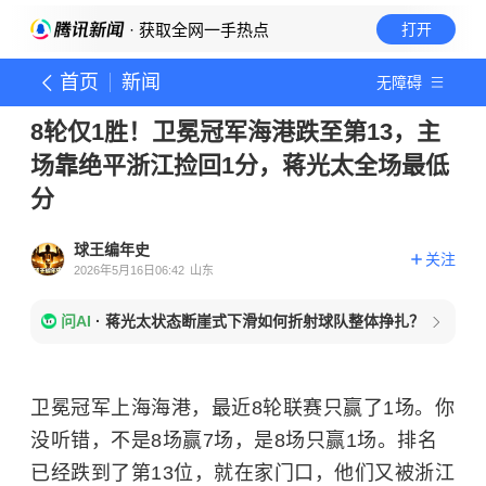
· 获取全网一手热点
打开
首页
新闻
无障碍
8轮仅1胜！卫冕冠军海港跌至第13，主
场靠绝平浙江捡回1分，蒋光太全场最低
分
球王编年史
关注
2026年5月16日06:42
山东
问AI
·
蒋光太状态断崖式下滑如何折射球队整体挣扎？
卫冕冠军上海海港，最近8轮联赛只赢了1场。你
没听错，不是8场赢7场，是8场只赢1场。排名
已经跌到了第13位，就在家门口，他们又被浙江