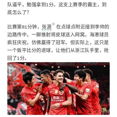
队逼平，勉强拿到1分。这支上赛季的霸主，到
底怎么了？
比赛第81分钟，
张源
在点球点附近接到李帅的
边路传中，一脚推射将皮球送入网窝。海港球员
疯狂庆祝，仿佛赢得了冠军。但实际上，这只是
一个扳平比分的进球，让他们从浙江队手里，抢
回了1分。