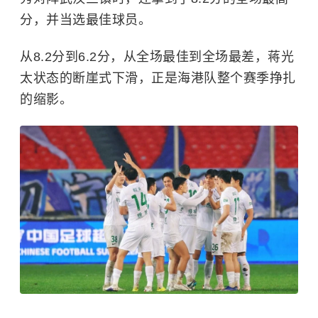
分，并当选最佳球员。
从8.2分到6.2分，从全场最佳到全场最差，蒋光
太状态的断崖式下滑，正是海港队整个赛季挣扎
的缩影。