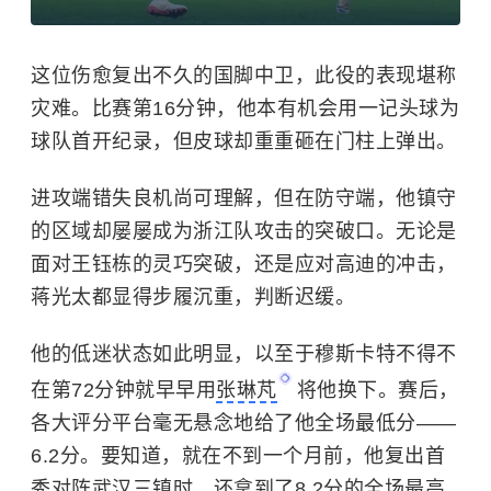
这位伤愈复出不久的国脚中卫，此役的表现堪称
灾难。比赛第16分钟，他本有机会用一记头球为
球队首开纪录，但皮球却重重砸在门柱上弹出。
进攻端错失良机尚可理解，但在防守端，他镇守
的区域却屡屡成为浙江队攻击的突破口。无论是
面对王钰栋的灵巧突破，还是应对高迪的冲击，
蒋光太都显得步履沉重，判断迟缓。
他的低迷状态如此明显，以至于穆斯卡特不得不
在第72分钟就早早用
张琳芃
将他换下。赛后，
各大评分平台毫无悬念地给了他全场最低分——
6.2分。要知道，就在不到一个月前，他复出首
秀对阵武汉三镇时，还拿到了8.2分的全场最高