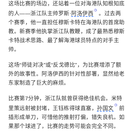
这场比赛的场边，还站着一位对海港队知根知底
的人——浙江队主帅罗斯·
阿洛伊西
。过去两
个赛季，他一直担任穆斯卡特在海港队的首席助
教。新赛季他执掌浙江队教鞭，成了最熟悉穆斯
卡特战术思路、最了解海港球员特点的对手主
帅。
这场“师徒对决”或“反戈德比”，为比赛增添了额
外的故事性。阿洛伊西的针对性部署，显然给老
东家制造了巨大的麻烦。
比赛第7分钟，浙江队就曾获得绝佳机会。米特
里策远射被封堵，王钰栋得球直塞，
孙国文
前
插形成单刀，可惜他的推射打偏，错失良机。如
果那个球进了，比赛的走势可能会完全不同。