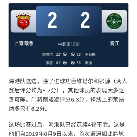
海港队这边，除了进球功臣维塔尔和张源（两人
赛后评分均为8.2分），其他球员的表现大多乏
善可陈。门将颜骏凌评分6.3分，锋线上的莱昂
纳多只有6.2分。
这场比赛过后，海港队已经连续4轮不胜。这是
他们自2019年8月9日以来，首次遭遇如此尴尬