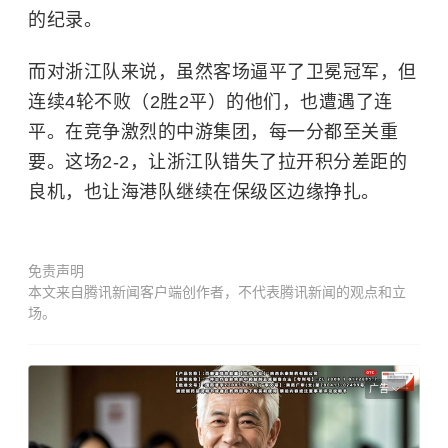
的纪录。
而对浙江队来说，虽然客场逼平了卫冕冠军，但
连续4轮不败（2胜2平）的他们，也遭遇了连
平。在竞争激烈的中游集团，每一分都至关重
要。这场2-2，让浙江队错失了拉开积分差距的
良机，也让海港队继续在保级区边缘挣扎。
免责声明
本文来自腾讯新闻客户端创作者，不代表腾讯新闻的观点和立
场。
广告