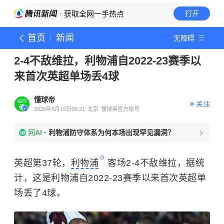
· 获取全网一手热点
打开
首页
新闻
无障碍
2-4不敌维拉，利物浦自2022-23赛季以
来首次英超单场丢4球
懂球帝
关注
2026年5月16日05:21
北京
懂球帝官方账号
问AI
·
利物浦防守体系为何本场出现罕见漏洞？
英超第37轮，
利物浦
客场2-4不敌维拉，据统
计，这是利物浦自2022-23赛季以来首次英超单
场丢了4球。