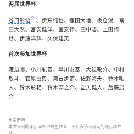
两届世界杯
谷口彰悟
、伊东纯也、镰田大地、板仓滉、前
田大然、富安健洋、堂安律、田中碧、上田绮
世、伊藤洋辉、久保建英
首次参加世界杯
渡边刚、小川航基、早川友基、大迫敬介、中村
敬斗、菅原由势、濑古步梦、佐野海舟、铃木唯
人、
铃木彩艳
、铃木淳之介、盐贝健人、后藤启
介
免责声明
本文来自腾讯新闻客户端创作者，不代表腾讯新闻的观点和立
场。