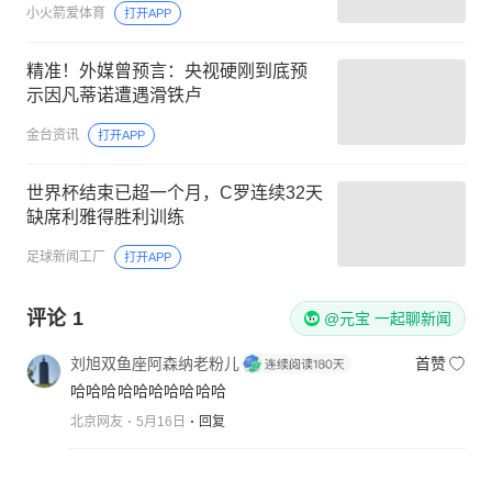
小火箭爱体育
打开APP
精准！外媒曾预言：央视硬刚到底预
示因凡蒂诺遭遇滑铁卢
金台资讯
打开APP
世界杯结束已超一个月，C罗连续32天
缺席利雅得胜利训练
足球新闻工厂
打开APP
评论
1
@元宝 一起聊新闻
刘旭双鱼座阿森纳老粉儿
首赞
哈哈哈哈哈哈哈哈哈哈
北京网友
5月16日
回复