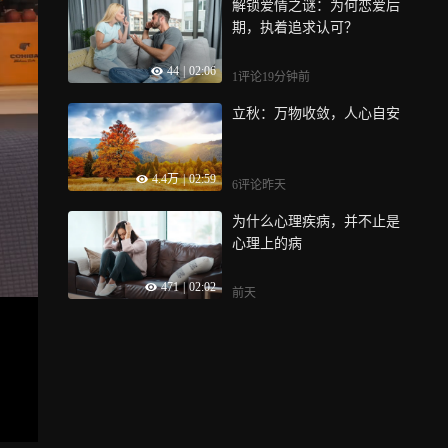
解锁爱情之谜：为何恋爱后
期，执着追求认可？
44
|
02:06
1评论
19分钟前
立秋：万物收敛，人心自安
4.4万
|
02:59
6评论
昨天
为什么心理疾病，并不止是
心理上的病
471
|
02:02
前天