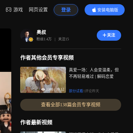
游戏
网页设置
登录
安装电脑版
内容更精彩
奥叔
关注
粉丝
1.4万
|
关注
15
作者其他会员专享视频
真爱一场：人会变温柔，但
不再轻易难过 | 解码恋爱
1088
|
09:12
部分试看
1评论
昨天
查看全部
138篇
会员专享视频
作者最新视频