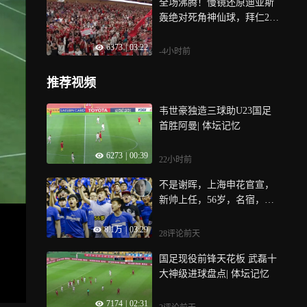
全场沸腾！慢镜还原迪亚斯
轰绝对死角神仙球，拜仁2-1
维拉
6373
|
03:22
-4小时前
推荐视频
韦世豪独造三球助U23国足
首胜阿曼| 体坛记忆
6273
|
00:39
22小时前
不是谢晖，上海申花官宣，
新帅上任，56岁，名宿，不
被媒体看好
8.1万
|
03:29
28评论
前天
国足现役前锋天花板 武磊十
大神级进球盘点| 体坛记忆
7174
|
02:31