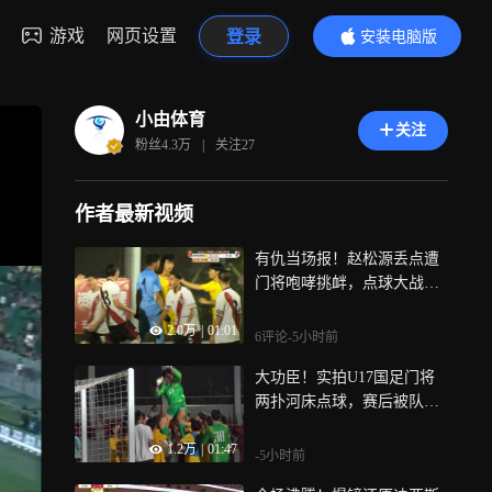
游戏
网页设置
登录
安装电脑版
内容更精彩
小由体育
关注
粉丝
4.3万
|
关注
27
作者最新视频
有仇当场报！赵松源丢点遭
门将咆哮挑衅，点球大战命
中做闭嘴手势回击
2.0万
|
01:01
6评论
-5小时前
大功臣！实拍U17国足门将
两扑河床点球，赛后被队友
高高抛起
1.2万
|
01:47
-5小时前