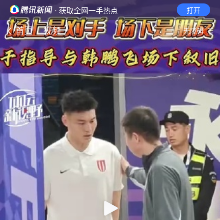
· 获取全网一手热点
打开
首页
视频
无障碍