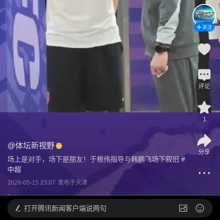
关注
评论
1
@
体坛新视野
分享
场上是对手，场下是朋友！于根伟指导与韩鹏飞场下叙旧
 #
中超
2026-05-15 23:07
发布于
天津
打开
腾讯新闻客户端说两句