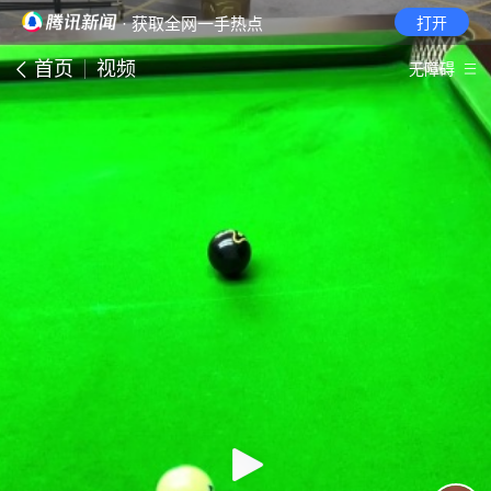
· 获取全网一手热点
打开
首页
视频
无障碍