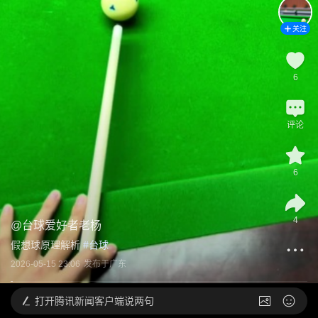
关注
6
评论
6
4
@
台球爱好者老杨
假想球原理解析
 #
台球
2026-05-15 23:06
发布于
广东
打开
腾讯新闻客户端说两句