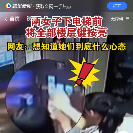
· 获取全网一手热点
打开
首页
视频
无障碍