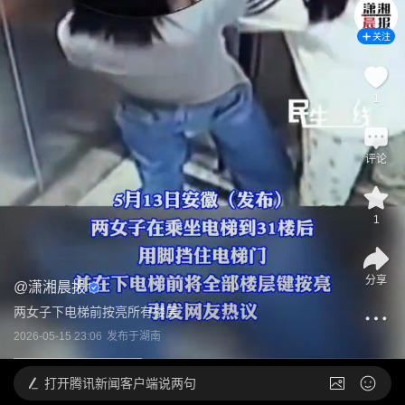
关注
1
评论
1
分享
@
潇湘晨报
两女子下电梯前按亮所有楼层
2026-05-15 23:06
发布于
湖南
打开
腾讯新闻客户端说两句