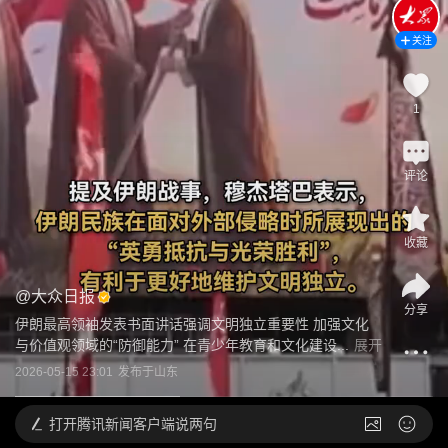
关注
1
评论
收藏
@
大众日报
分享
伊朗最高领袖发表书面讲话强调文明独立重要性 加强文化
与价值观领域的“防御能力” 在青少年教育和文化建设...
展开
2026-05-15 23:01
发布于
山东
打开
腾讯新闻客户端说两句