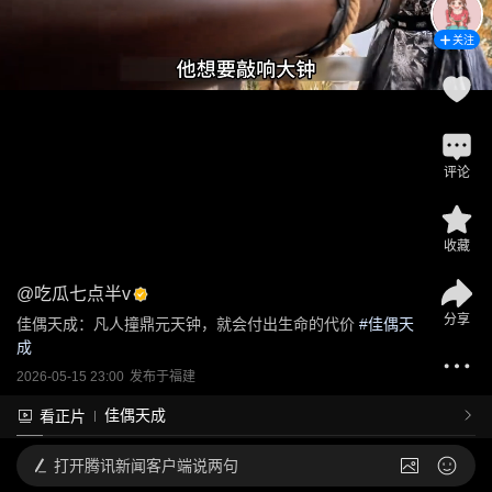
关注
评论
收藏
@
吃瓜七点半v
分享
佳偶天成：凡人撞鼎元天钟，就会付出生命的代价
 #
佳偶天
成
2026-05-15 23:00
发布于
福建
佳偶天成
看正片
打开
腾讯新闻客户端说两句