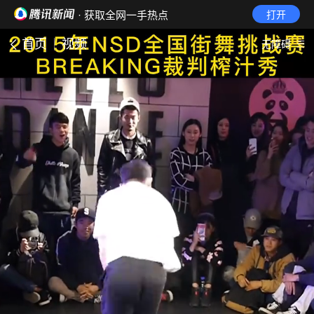
· 获取全网一手热点
打开
首页
视频
无障碍