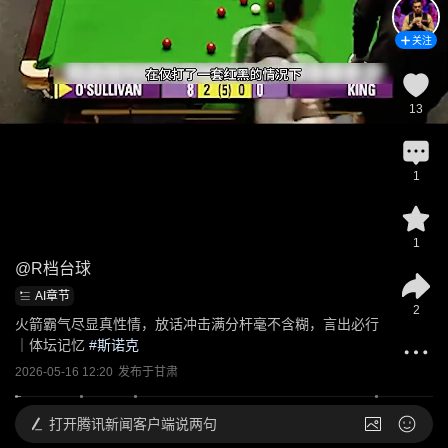
关注
13
1
1
@
R档台球
AI章节
2
火箭霸气尽显真性情，放话冲击满分杆毫不含糊，言出必行
｜体坛记忆
 #
斯诺克
2026-05-16 12:20
发布于
甘肃
打开
腾讯新闻客户端说两句