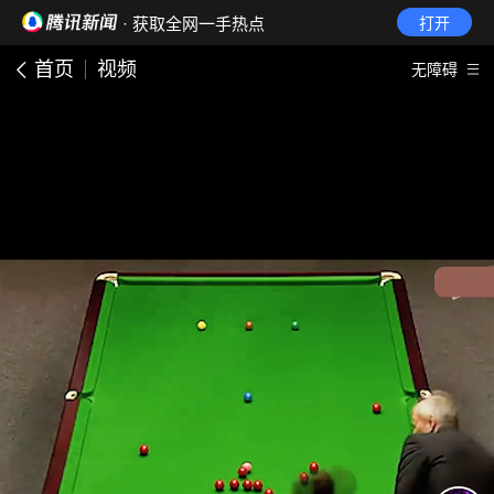
· 获取全网一手热点
打开
首页
视频
无障碍