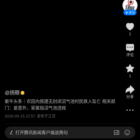
关注
1
评论
1
@
扬眼
分享
紫牛头条｜农田内搭建无封闭沼气池村民跌入坠亡 相关部
门：是意外，家属指沼气池违规
2026-05-15 22:57
发布于
江苏
打开
腾讯新闻客户端说两句