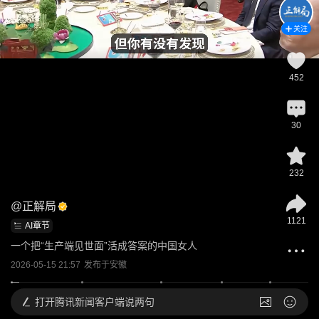
关注
452
30
232
@
正解局
1121
AI章节
一个把“生产端见世面”活成答案的中国女人
2026-05-15 21:57
发布于
安徽
打开
腾讯新闻客户端说两句