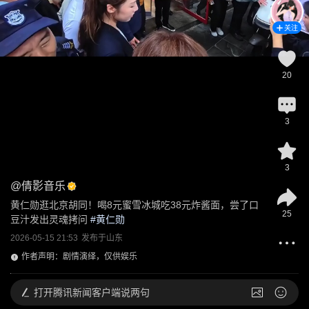
关注
20
3
3
@
倩影音乐
黄仁勋逛北京胡同！喝8元蜜雪冰城吃38元炸酱面，尝了口
25
豆汁发出灵魂拷问
 #
黄仁勋
2026-05-15 21:53
发布于
山东
作者声明：剧情演绎，仅供娱乐
打开
腾讯新闻客户端说两句