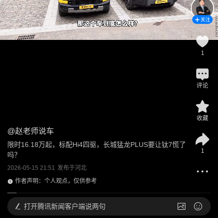
关注
1
评论
收藏
@
赵老师说车
限时16.18万起，标配Hi4四驱，长城猛龙PLUS要让钛7慌了
1
吗？
2026-05-15 21:51
发布于
河北
作者声明：个人观点，仅供参考
打开
腾讯新闻客户端说两句