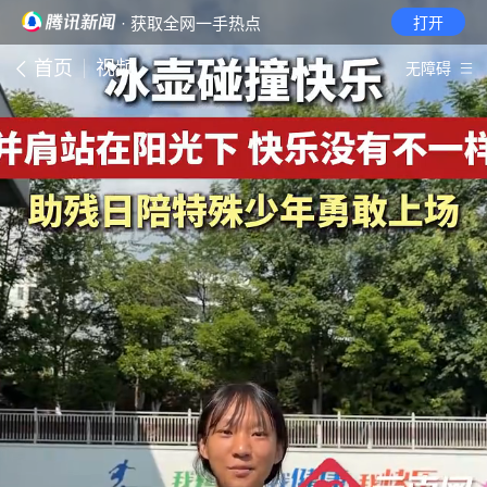
· 获取全网一手热点
打开
首页
视频
无障碍