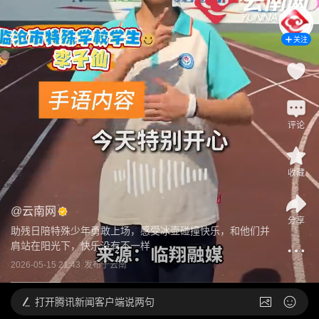
关注
评论
收藏
@
云南网
分享
助残日陪特殊少年勇敢上场，感受冰壶碰撞快乐，和他们并
肩站在阳光下，快乐没有不一样
2026-05-15 21:43
发布于
云南
打开
腾讯新闻客户端说两句