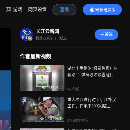
游戏
网页设置
登录
安装电脑版
内容更精彩
长江云新闻
关注
粉丝
22.0万
|
关注
2
作者最新视频
湖北出手整治“缴费弹窗广告
套路”：弹窗必须设置醒目一
键关闭，禁止默认勾选付费
443
|
01:17
服务
6小时前
重大项目进行时丨引江补汉
工程：在地下200米掘进！
3960
|
04:39
2评论
8小时前