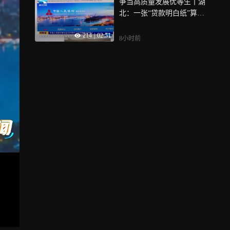
争当高质量发展优等生丨湖
北：一张“贷款明白纸”算清
融资成本账
214
|
02:51
8小时前