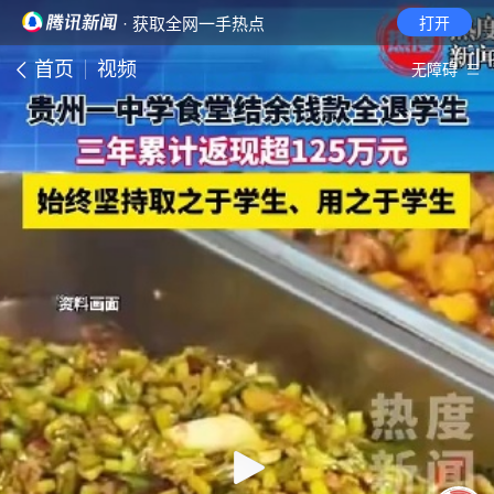
· 获取全网一手热点
打开
首页
视频
无障碍