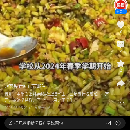
关注
8
2
2
@
热度新闻官方账号
1
贵州一中学食堂结余钱款全退学生，三年累计返现超125万
元，始终坚持取之于学生、用之于学生
2026-05-15 21:41
发布于
江西
打开
腾讯新闻客户端说两句