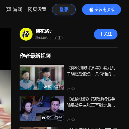
游戏
网页设置
登录
安装电脑版
内容更精彩
梅花烙v
关注
粉丝
406
|
关注
0
作者最新视频
《你迟到的许多年》看到儿
子晓忆受欺负，几句话的教
育方式简直太赞了
97
|
03:16
07-05
《危情杜鹃》路晓娜的假孕
骗局被男主张正军戳穿后，
内心极度偏执疯狂
622
|
03:36
07-05