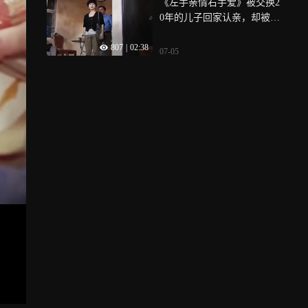
《左手亲情右手爱》被交换2
0年的儿子回家认亲，却被亲
妈一顿打
807
|
02:38
07-05