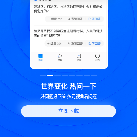
致
世界变化 热问一下
好问题好回答 多元视角看问题
立即下载