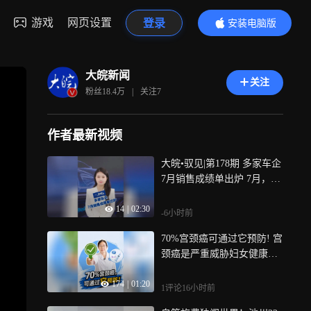
游戏
网页设置
登录
安装电脑版
内容更精彩
大皖新闻
关注
粉丝
18.4万
|
关注
7
作者最新视频
大皖•驭见|第178期 多家车企
7月销售成绩单出炉 7月，我
国汽车行业结构性变革持续
14
|
02:30
深化，电动化转型进程不断
-6小时前
提速，据乘联分会初步测
70%宫颈癌可通过它预防! 宫
算，7月国内狭义乘用车零售
颈癌是严重威胁妇女健康的
约152万辆，环比下降5.
恶性肿瘤，在适龄人群中推
1%；新能源汽车零售渗透率
174
|
01:20
广HPV疫苗接种是预防宫颈
提升至64.5%，电动化成为
1评论
16小时前
癌的有效措施，安徽省疾控
驱动行业结构调整的重要力