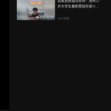
自筹旅费独闯世界！池州22
中心免疫规划所医师任明雪
量
岁大学生兼职攒钱穷游11个
介绍，目前我国可应用的HP
国家 近期，一位来自安徽池
V疫苗包括二价疫苗、四价
270
|
01:04
州的网友发布的旅行vlog在
疫苗和九价疫苗，但是引起
20小时前
短视频平台上收获较多关
宫颈癌HPV高危型别最主要
注，从国内的北京、香港、
的是16和18亚型，所以二价
澳门等地再到埃及、迪拜、
疫苗就可以预防70%以上的
土耳其等异域他国，这位大
宫颈癌，也就是绝大多数的
学生博主的足迹已遍布全球1
宫颈癌
1个国家100多座城市，据介
绍，博主杨楠今年22岁，来
自池州市贵池区，在安徽芜
湖一所学校上大学，目前大
三在读