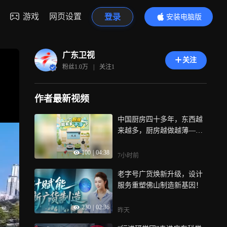
游戏
网页设置
登录
安装电脑版
内容更精彩
广东卫视
关注
粉丝
1.0万
|
关注
1
作者最新视频
中国厨房四十多年，东西越
来越多，厨房越做越薄——
但清洁，始终是最大的痛
100
|
04:38
点，油垢积在叶轮上，滤网
7小时前
死角清不净，一家广东企业
老字号广货焕新升级，设计
用775项“好干净”专利，回答
服务重塑佛山制造新基因！
了这个问题，六年迭代四代
自清洁技术，叶轮清洁率做
230
|
02:36
到99%，当千年龙泉青瓷融
昨天
入现代厨电设计，厨房便不