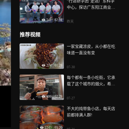
“行进研学团”走进广东科学
再只有油垢与噪音，还有东
中心，探访广东阳江商业航
方生活美学，看广东智造如
天基地，在实践中感悟科技
何定义中国厨房的下一段进
541
|
02:34
赋能时代的澎湃力量！广东
化史
昨天
卫视《行进大湾区·思政上
新》“科技思政课”，8月8日2
推荐视频
1:50播出，敬请期待！
一家宝藏凉皮，从小都在吃
味道一直没有变
274
|
01:28
07-30
每个都有一条小吃街，它承
载了这个城市的烟火，希望
一直都在
486
|
02:29
07-27
不大的炖带鱼小店，每天店
前都排满人群!
2243
|
01:20