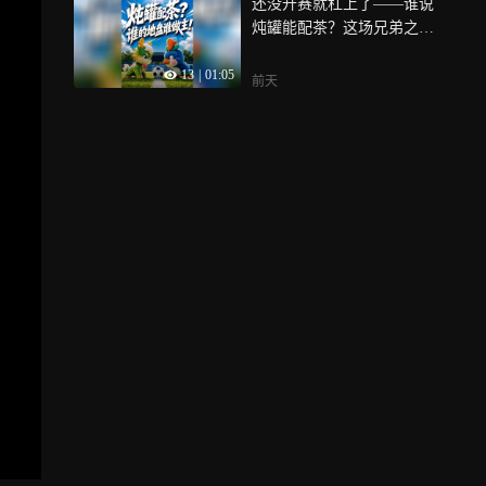
还没开赛就杠上了——谁说
大洲的十支足球队齐聚福
炖罐能配茶？这场兄弟之
建，这里既有奋力拼搏，也
争，看来要动真格了！8月8
有真挚友谊
13
|
01:05
日三明主场见！
前天