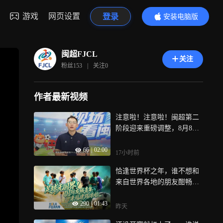
游戏
网页设置
登录
安装电脑版
内容更精彩
闽超FJCL
关注
粉丝
153
|
关注
0
作者最新视频
注意啦！注意啦！闽超第二
阶段迎来重磅调整，8月8日
重燃战火！
66
|
02:00
17小时前
恰逢世界杯之年，谁不想和
来自世界各地的朋友酣畅地
踢一场球？8月4日，2026福
290
|
01:43
建省国际友城青年五人制足
昨天
球友谊赛正式开幕，来自五