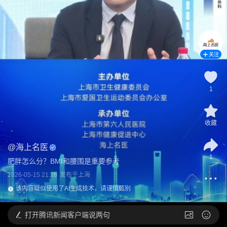
关注
1
收藏
@
海上名医
1
肥胖怎么分？BMI和腰围是重要参考
2026-05-15 21:26
发布于
上海
该内容疑似使用了AI生成技术，请谨慎甄别
打开
腾讯新闻客户端说两句