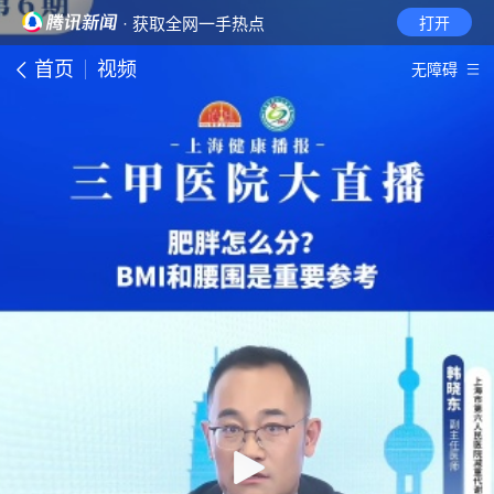
· 获取全网一手热点
打开
首页
视频
无障碍