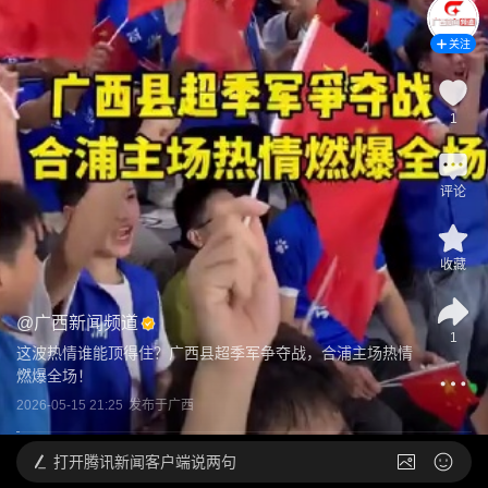
关注
1
评论
收藏
@
广西新闻频道
1
这波热情谁能顶得住？广西县超季军争夺战，合浦主场热情
燃爆全场！
2026-05-15 21:25
发布于
广西
打开
腾讯新闻客户端说两句