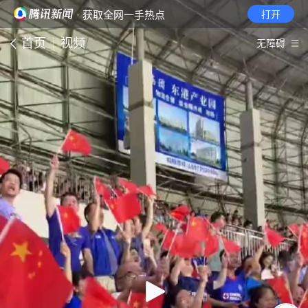
· 获取全网一手热点
打开
首页
视频
无障碍