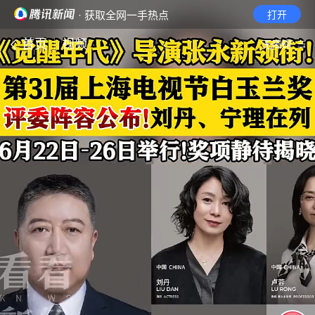
· 获取全网一手热点
打开
首页
视频
无障碍