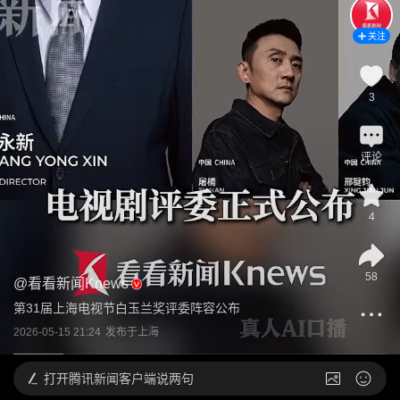
关注
3
评论
4
58
@
看看新闻Knews
第31届上海电视节白玉兰奖评委阵容公布
2026-05-15 21:24
发布于
上海
打开
腾讯新闻客户端说两句